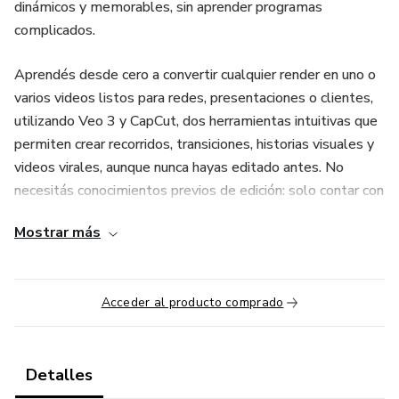
dinámicos y memorables, sin aprender programas
complicados.
Aprendés desde cero a convertir cualquier render en uno o
varios videos listos para redes, presentaciones o clientes,
utilizando Veo 3 y CapCut, dos herramientas intuitivas que
permiten crear recorridos, transiciones, historias visuales y
videos virales, aunque nunca hayas editado antes. No
necesitás conocimientos previos de edición: solo contar con
imágenes o renders fotorrealistas. El método es simple,
Mostrar más
práctico y pensado para aplicar de inmediato.
¿Qué incluye?
Acceder al producto comprado
✔️ 15 clases en video para ver a tu ritmo.
✔️ Técnicas para recorridos, timelapses, transiciones de
Detalles
boceto a realidad, videos de proceso y contenido viral.