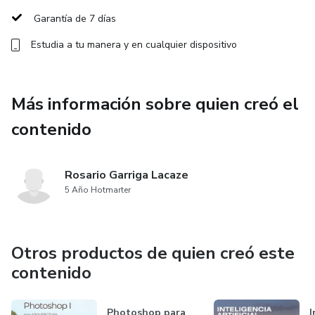
Garantía de 7 días
✔️ Cómo mantener fidelidad y coherencia visual en cada
Estudia a tu manera y en cualquier dispositivo
etapa.
✔️ Edición final en CapCut: textos, música, ritmo y estilo.
Más información sobre quien creó el
✔️ Optimización para Reels, TikTok y presentaciones
contenido
profesionales.
BONUS ESPECIAL – Avatar Presentador/a
Rosario Garriga Lacaze
5 Año Hotmarter
Incluye un módulo donde aprendés a crear un avatar
realista para narrar o presentar tus proyectos, ideal para
sumar presencia, profesionalismo y diferenciación.
Otros productos de quien creó este
contenido
Herramientas utilizadas
Photoshop para
I