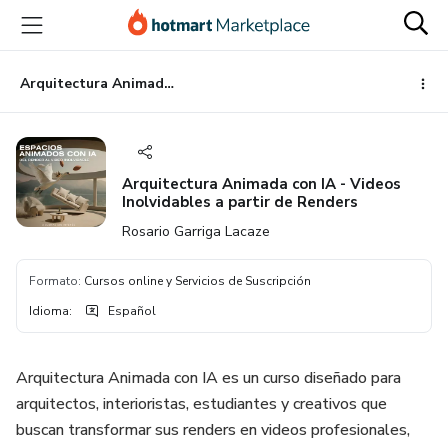
Ir
Ir
Ir
al
a
al
contenido
la
pie
principal
página
de
Arquitectura Animada con IA - Videos Inolvidables a partir de Renders
de
página
pago
Arquitectura Animada con IA - Videos
Inolvidables a partir de Renders
Rosario Garriga Lacaze
Formato
:
Cursos online y Servicios de Suscripción
Idioma
:
Español
Arquitectura Animada con IA es un curso diseñado para
arquitectos, interioristas, estudiantes y creativos que
buscan transformar sus renders en videos profesionales,