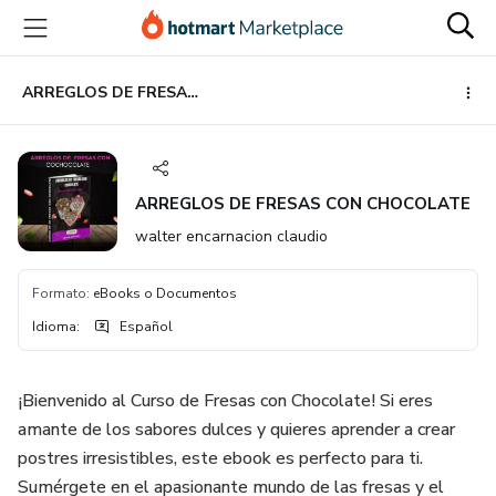
Ir
Ir
Ir
al
a
al
contenido
la
pie
principal
página
de
ARREGLOS DE FRESAS CON CHOCOLATE
de
página
pago
ARREGLOS DE FRESAS CON CHOCOLATE
walter encarnacion claudio
Formato
:
eBooks o Documentos
Idioma
:
Español
¡Bienvenido al Curso de Fresas con Chocolate! Si eres
amante de los sabores dulces y quieres aprender a crear
postres irresistibles, este ebook es perfecto para ti.
Sumérgete en el apasionante mundo de las fresas y el