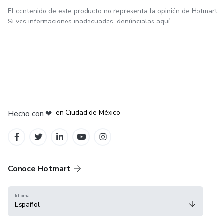
El contenido de este producto no representa la opinión de Hotmart.
Si ves informaciones inadecuadas,
denúncialas aquí
en Bogotá
en Amsterdam
en Madrid
en Ciudad de México
Hecho con
❤
en Belo Horizonte
Conoce Hotmart
Idioma
Español