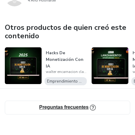
4 Año Hotmarter
Otros productos de quien creó este
contenido
Hacks De
H
Monetización Con
M
IA
I
walter encarnacion claudio
Emprendimiento Digital
Preguntas frecuentes