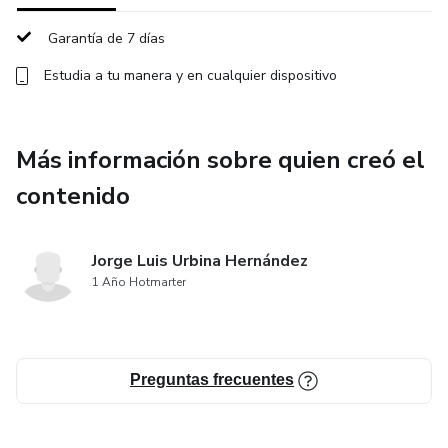
evitar
Garantía de 7 días
✔️ Cómo lograr tortas elegantes, limpias y con acabados
Estudia a tu manera y en cualquier dispositivo
que venden
✔️ Técnicas narradas en tiempo real, sin cortes, sin
secretos
Más información sobre quien creó el
contenido
¿Qué incluye el curso?
➡️ Más de 4 horas de contenido en video, dividido en 4
Jorge Luis Urbina Hernández
clases grabadas
1 Año Hotmarter
➡️ Técnicas completas: ondas, vintage cake, rosas, línea
rota y alisado perfecto
Preguntas frecuentes
➡️ Guías PDF complementarias para cada clase