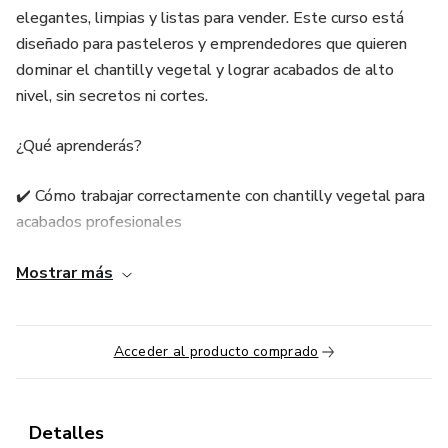
elegantes, limpias y listas para vender. Este curso está
diseñado para pasteleros y emprendedores que quieren
dominar el chantilly vegetal y lograr acabados de alto
nivel, sin secretos ni cortes.
¿Qué aprenderás?
✔️ Cómo trabajar correctamente con chantilly vegetal para
acabados profesionales
✔️ Hidratación según el uso: cobertura, boquillas, rosas,
Mostrar más
vintage y más
✔️ Uso correcto de utensilios y herramientas para cada
Acceder al producto comprado
técnica
✔️ Prácticas recomendadas y errores comunes que debes
Detalles