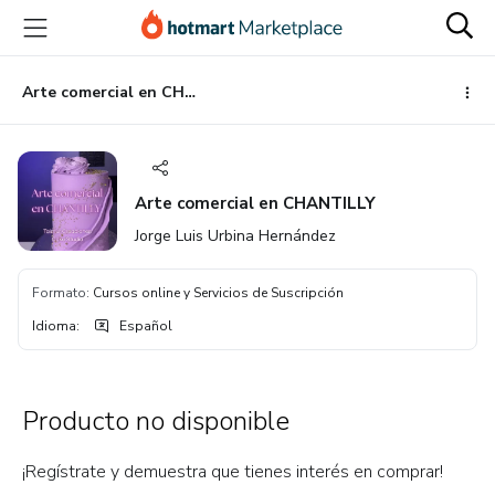
Ir
Ir
Ir
al
a
al
contenido
la
pie
principal
página
de
Arte comercial en CHANTILLY
de
página
pago
Arte comercial en CHANTILLY
Jorge Luis Urbina Hernández
Formato
:
Cursos online y Servicios de Suscripción
Idioma
:
Español
Producto no disponible
¡Regístrate y demuestra que tienes interés en comprar!