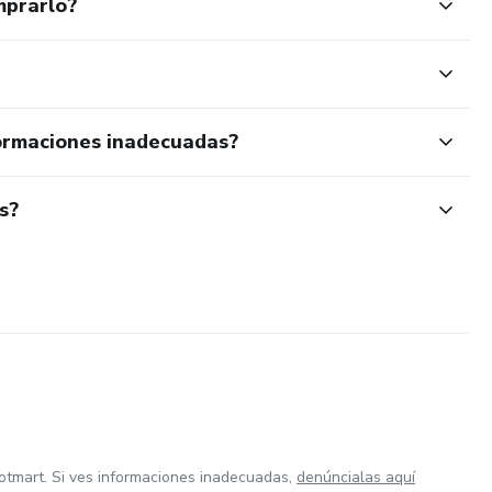
mprarlo?
ormaciones inadecuadas?
s?
otmart. Si ves informaciones inadecuadas,
denúncialas aquí