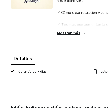
Vas a aprender:
✅ Cómo crear relajación y con
✅ Técnicas que aumentan la co
Mostrar más
✅ Movimientos que despiert
✅ Toques que fortalecen la i
Detalles
👉 Agregar a mi pedido aho
Garantía de 7 días
Estu