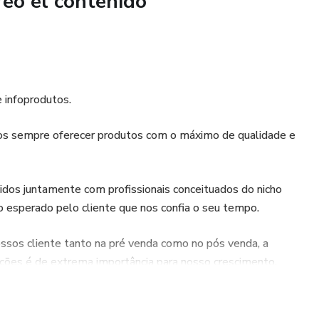
reó el contenido
 infoprodutos.
os sempre oferecer produtos com o máximo de qualidade e
dos juntamente com profissionais conceituados do nicho
o esperado pelo cliente que nos confia o seu tempo.
ssos cliente tanto na pré venda como no pós venda, a
uções é de extrema importância para nosso crescimento.