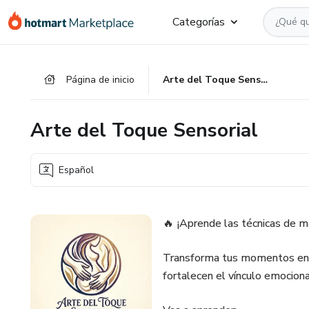
Ir
Ir
Ir
Categorías
al
a
al
contenido
la
pie
principal
página
de
Página de inicio
Arte del Toque Sensorial
de
página
pago
Arte del Toque Sensorial
Español
🔥 ¡Aprende las técnicas de m
Transforma tus momentos en p
fortalecen el vínculo emociona