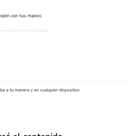
exión con tus manos
mplicidad de la pareja
an sensaciones memorables
ntimidad
ra con DESCUENTO especial
dia a tu manera y en cualquier dispositivo