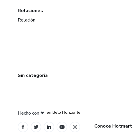
Relaciones
Relación
Sin categoría
en Ciudad de México
en Bogotá
en Amsterdam
en Madrid
en Belo Horizonte
Hecho con
❤
Conoce Hotmart