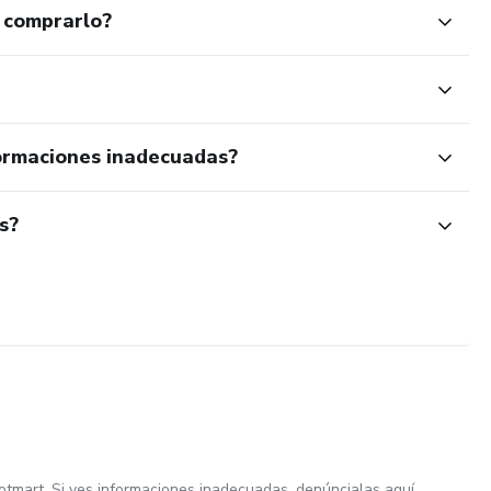
 comprarlo?
ormaciones inadecuadas?
s?
otmart. Si ves informaciones inadecuadas,
denúncialas aquí