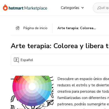
Ir
Ir
Ir
Categorías
al
a
al
contenido
la
pie
principal
página
de
Página de inicio
Arte terapia: Colorea y libera tu mente
de
página
pago
Arte terapia: Colorea y libera
Español
Descubre un espacio único dis
reduces el estrés y te diviert
creativa para personas de tod
familiarizadas con diferentes
patrones, podrás sumergirte e