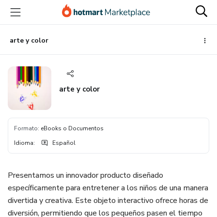
Ir
Ir
Ir
al
a
al
contenido
la
pie
principal
página
de
arte y color
de
página
pago
arte y color
Formato
:
eBooks o Documentos
Idioma
:
Español
Presentamos un innovador producto diseñado
específicamente para entretener a los niños de una manera
divertida y creativa. Este objeto interactivo ofrece horas de
diversión, permitiendo que los pequeños pasen el tiempo