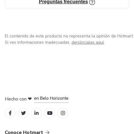
Preguntas frecuentes
El contenido de este producto no representa la opinión de Hotmart.
Si ves informaciones inadecuadas,
denúncialas aquí
en Ciudad de México
en Bogotá
en Amsterdam
en Madrid
en Belo Horizonte
Hecho con
❤
Conoce Hotmart