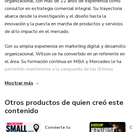
organizacional, con más de 22 años de experiencia como
consultor en estrategia comercial integral. Su trayectoria
abarca desde la investigación y el diseño hasta la
innovación y la puesta en marcha de productos y servicios
de alto impacto en el mercado.
Con su amplia experiencia en marketing digital y desarrollo
organizacional, Wilson se ha convertido en un referente en
el área. Su formación continua en MBA y Mercadeo le ha
permitido mantenerse a la vanguardia de las últimas
tendencias y estrategias en el mundo del marketing
Mostrar más
digital.
Estoy comprometido en ofrecer herramientas prácticas y
Otros productos de quien creó este
efectivas a los líderes empresariales que buscan tener un
contenido
impacto positivo en sus organizaciones. Mi enfoque
combina mi vasta experiencia en marketing digital y
Convierte tu
C
desarrollo organizacional con una visión innovadora y una