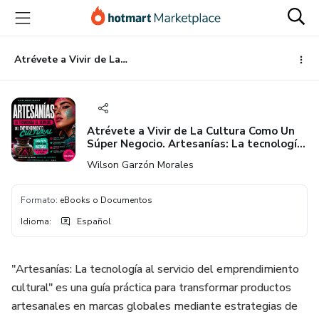
Ir
Ir
Ir
al
a
al
contenido
la
pie
principal
página
de
Atrévete a Vivir de La Cultura Como Un Súper Negocio. Artesanías: La tecnología al servicio del emprendimiento cultural - Colección Marketing Creativo
de
página
pago
Atrévete a Vivir de La Cultura Como Un
Súper Negocio. Artesanías: La tecnología
al servicio del emprendimiento cultural -
Wilson Garzón Morales
Colección Marketing Creativo
Formato
:
eBooks o Documentos
Idioma
:
Español
"Artesanías: La tecnología al servicio del emprendimiento
cultural" es una guía práctica para transformar productos
artesanales en marcas globales mediante estrategias de