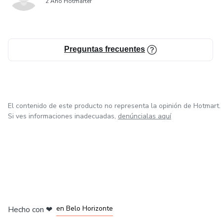
2 Año Hotmarter
Preguntas frecuentes
El contenido de este producto no representa la opinión de Hotmart.
Si ves informaciones inadecuadas,
denúncialas aquí
en Ciudad de México
en Bogotá
en Amsterdam
en Madrid
en Belo Horizonte
Hecho con
❤