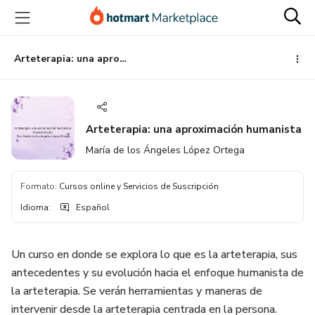
Ir
Ir
Ir
al
a
al
contenido
la
pie
principal
página
de
Arteterapia: una aproximación humanista
de
página
pago
Arteterapia: una aproximación humanista
María de los Ángeles López Ortega
Formato
:
Cursos online y Servicios de Suscripción
Idioma
:
Español
Un curso en donde se explora lo que es la arteterapia, sus
antecedentes y su evolución hacia el enfoque humanista de
la arteterapia. Se verán herramientas y maneras de
intervenir desde la arteterapia centrada en la persona.