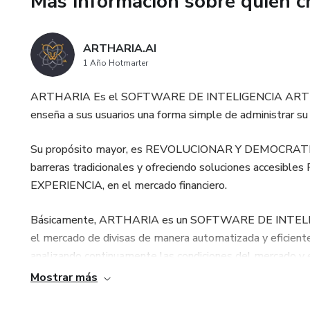
Más información sobre quien c
2. RENTA MENSUAL: Para quie
constante. con retiros mensual
ARTHARIA.AI
la inversión en corto plazo.
1 Año Hotmarter
3. INTERÉS COMPUESTO: Tus g
ARTHARIA Es el SOFTWARE DE INTELIGENCIA ARTIFIC
automáticamente generando r
enseña a sus usuarios una forma simple de administrar su c
4. GESTIÓN INTELIGENTE: La I
Su propósito mayor, es REVOLUCIONAR Y DEMOCRATIZAR e
mercado y optimizar el posible
barreras tradicionales y ofreciendo soluciones accesi
NO puede garantizar un % de r
EXPERIENCIA, en el mercado financiero.
resultados futuros, nuestros
variables NO garantizados a
Básicamente, ARTHARIA es un SOFTWARE DE INTELIG
en resultados del año 2024 h
el mercado de divisas de manera automatizada y eficiente
analizando continuamente las condiciones del mercado y e
ARTHARIA NO recibe ni admi
posibilidad de maximizar tus ganancias, mientras tu tienes
Mostrar más
está vinculado a la cuenta 
adaptarse a las fluctuaciones del mercado y tomar dec
la entidad encargada de ejecut