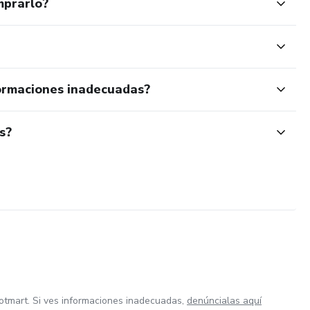
mprarlo?
ormaciones inadecuadas?
s?
otmart. Si ves informaciones inadecuadas,
denúncialas aquí