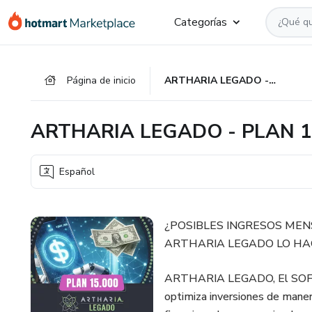
Ir
Ir
Ir
Categorías
al
a
al
contenido
la
pie
principal
página
de
Página de inicio
ARTHARIA LEGADO - PLAN 15,000 -
de
página
pago
ARTHARIA LEGADO - PLAN 15
Español
¿POSIBLES INGRESOS MEN
ARTHARIA LEGADO LO HAC
ARTHARIA LEGADO, El SO
optimiza inversiones de maner