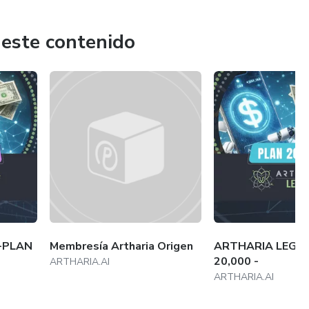
ecisa para quienes buscan la posibilidad de hacer crecer su
ital, mientras el usuario lo administra y tiene total control
 este contenido
s oportunidades que ofrece el mercado de divisas de forma
 QUBBITZ.COM
ad.Todas todas las inversiones conllevan un riesgo.
-PLAN
Membresía Artharia Origen
ARTHARIA LEGAD
20,000 -
ARTHARIA.AI
ARTHARIA.AI