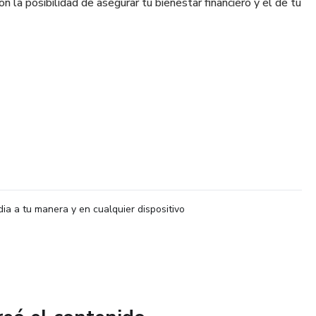
n la posibilidad de asegurar tu bienestar financiero y el de tu
ofrece la posibilidad de generar riqueza gracias a la IA. Si
eso mensual o construir un posible patrimonio sólido a largo
s necesidades de forma flexible.
dia a tu manera y en cualquier dispositivo
 al SOFTWARE DE IA: 2.250 USD
10 años