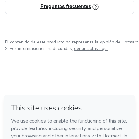
Preguntas frecuentes
El contenido de este producto no representa la opinión de Hotmart.
Si ves informaciones inadecuadas,
denúncialas aquí
en Ciudad de México
en Bogotá
en Amsterdam
en Madrid
en Belo Horizonte
Hecho con
❤