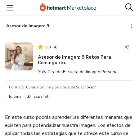
Ir
Ir
Ir
al
a
al
contenido
la
pie
principal
página
de
Asesor de Imagen: 9 Retos Para Conseguirlo.
de
página
pago
5.0
(
4
)
Asesor de Imagen: 9 Retos Para
Conseguirlo.
Yuly Giraldo Escuela de Imagen Personal
Formato
:
Cursos online y Servicios de Suscripción
Idioma
:
Español
En este curso podrás aprender las diferentes maneras que
existen para potencializar nuestra imagen. Los efectos de
aplicar todas las estrategias que te ofrece este curso se