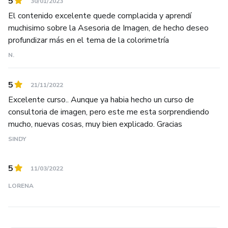
te interesen. Para ser un buen asesor de imagen debes
5
30/01/2023
especializarte en las áreas que más te apasionen.
El contenido excelente quede complacida y aprendí
¡Bienvenid@s!
muchisimo sobre la Asesoria de Imagen, de hecho deseo
profundizar más en el tema de la colorimetría
N.
5
21/11/2022
Excelente curso.. Aunque ya habia hecho un curso de
consultoria de imagen, pero este me esta sorprendiendo
mucho, nuevas cosas, muy bien explicado. Gracias
SINDY
5
11/03/2022
LORENA