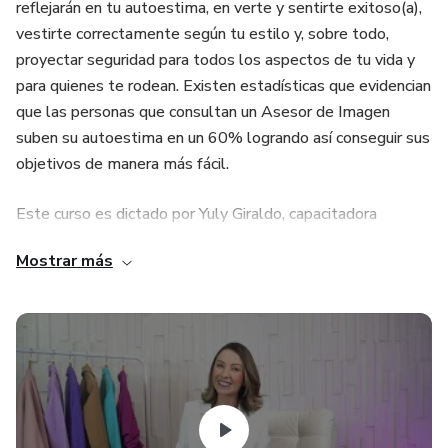
reflejarán en tu autoestima, en verte y sentirte exitoso(a),
vestirte correctamente según tu estilo y, sobre todo,
proyectar seguridad para todos los aspectos de tu vida y
para quienes te rodean. Existen estadísticas que evidencian
que las personas que consultan un Asesor de Imagen
suben su autoestima en un 60% logrando así conseguir sus
objetivos de manera más fácil.
Este curso es dictado por Yuly Giraldo, capacitadora
internacional de consultores de imagen de alto
Mostrar más
reconocimiento en Colombia y Latinoamérica.
¡Sígueme en mis redes sociales y conoce un poco más!
Instagram: @YulyGiraldoImagen
TikTok: @YulyGiraldoImagen