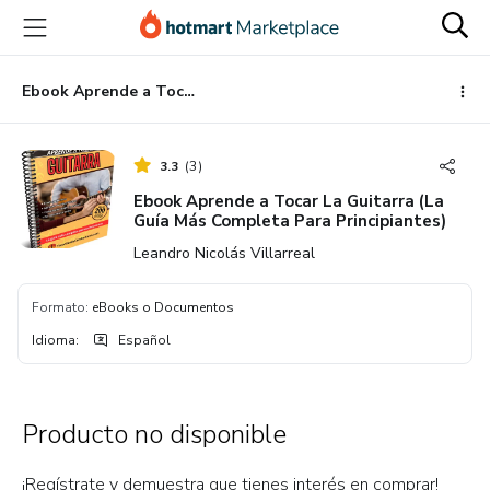
Ir
Ir
Ir
al
a
al
contenido
la
pie
principal
página
de
Ebook Aprende a Tocar La Guitarra (La Guía Más Completa Para Principiantes)
de
página
pago
3.3
(
3
)
Ebook Aprende a Tocar La Guitarra (La
Guía Más Completa Para Principiantes)
Leandro Nicolás Villarreal
Formato
:
eBooks o Documentos
Idioma
:
Español
Producto no disponible
¡Regístrate y demuestra que tienes interés en comprar!