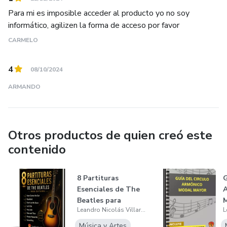
Para mi es imposible acceder al producto yo no soy
informático, agilizen la forma de acceso por favor
CARMELO
4
08/10/2024
ARMANDO
Otros productos de quien creó este
contenido
8 Partituras
G
Esenciales de The
Beatles para
M
Leandro Nicolás Villarreal
Guitarra
e
Música y Artes