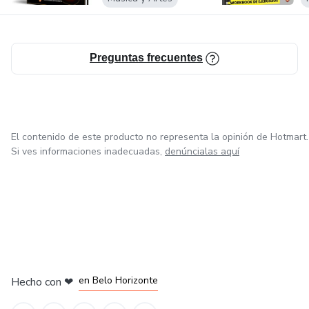
Preguntas frecuentes
El contenido de este producto no representa la opinión de Hotmart.
Si ves informaciones inadecuadas,
denúncialas aquí
en Ciudad de México
en Bogotá
en Amsterdam
en Madrid
en Belo Horizonte
Hecho con
❤