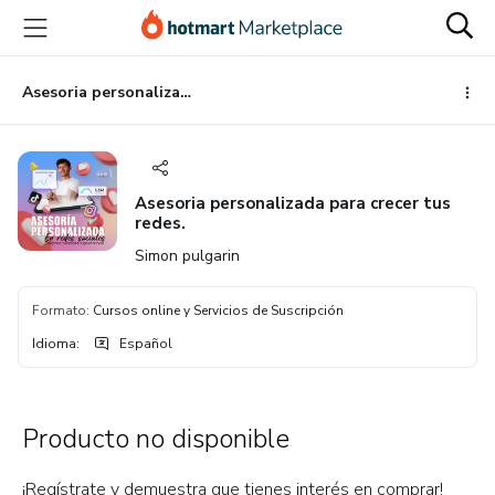
Ir
Ir
Ir
al
a
al
contenido
la
pie
principal
página
de
Asesoria personalizada para crecer tus redes.
de
página
pago
Asesoria personalizada para crecer tus
redes.
Simon pulgarin
Formato
:
Cursos online y Servicios de Suscripción
Idioma
:
Español
Producto no disponible
¡Regístrate y demuestra que tienes interés en comprar!