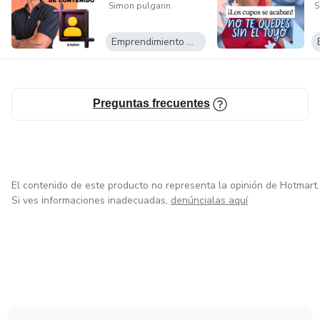
Simon pulgarin
S
Emprendimiento Digital
Preguntas frecuentes
El contenido de este producto no representa la opinión de Hotmart.
Si ves informaciones inadecuadas,
denúncialas aquí
en Bogotá
en Amsterdam
en Madrid