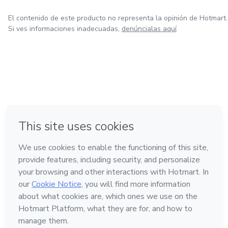
El contenido de este producto no representa la opinión de Hotmart.
Si ves informaciones inadecuadas,
denúncialas aquí
en Ciudad de México
en Bogotá
en Amsterdam
en Madrid
en Belo Horizonte
Hecho con
❤
Conoce Hotmart
Idioma
Español