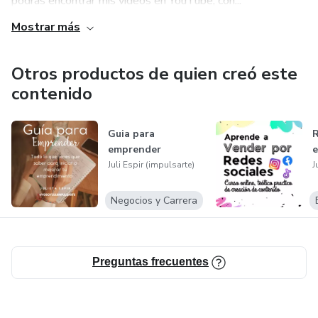
podrás encontrar mis videos en YouTube, con...
Mostrar más
Otros productos de quien creó este
contenido
Guia para
R
emprender
Juli Espir (impulsarte)
J
Negocios y Carrera
Preguntas frecuentes