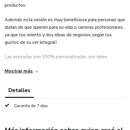
productos.
Además esta sesión es muy beneficiosa para personas que
dudan de que quieren para su vida o carreras profesionales,
ya que los oriento y doy ideas de negocios según los
gustos de su ser integral!
Las asesorías son 100% personalizadas, por video
llamada, duran una hs, en la cual hablamos de tus
Mostrar más
necesidades para emprender!
Te animas a impulsarte? 🚀
Detalles
Garantía de 7 días