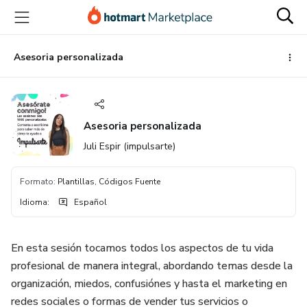
Ir
Ir
Ir
al
a
al
contenido
la
pie
principal
página
de
Asesoria personalizada
de
página
pago
Asesoria personalizada
Juli Espir (impulsarte)
Formato
:
Plantillas, Códigos Fuente
Idioma
:
Español
En esta sesión tocamos todos los aspectos de tu vida
profesional de manera integral, abordando temas desde la
organización, miedos, confusiónes y hasta el marketing en
redes sociales o formas de vender tus servicios o