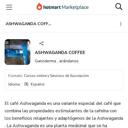
Ir
Ir
Ir
al
a
al
contenido
la
pie
principal
página
de
ASHWAGANDA COFFEE
de
página
pago
ASHWAGANDA COFFEE
Ganoderma , arándanos
Formato
:
Cursos online y Servicios de Suscripción
Idioma
:
Español
El café Ashwaganda es una variante especial del café que
combina las propiedades estimulantes de la cafeína con
los beneficios relajantes y adaptógenos de la Ashwaganda
. La Ashwaganda es una planta medicinal que se ha