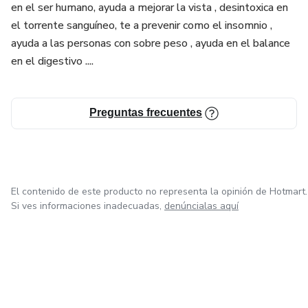
en el ser humano, ayuda a mejorar la vista , desintoxica en
POTENCIAL PARA LA REPARACIÓN DEL SUEÑO:
el torrente sanguíneo, te a prevenir como el insomnio ,
ayuda a las personas con sobre peso , ayuda en el balance
Muchas personas informan especial mente mi persona que
en el digestivo ....
el café Ashwaganda ayuda a mantener la energía durante
el día y al concluir el día ...durante la noche te ayuda a
reposar en la noche .
Preguntas frecuentes
PROPIEDADES ANTIINFLAMATORIOS :
La Ashwaganda tiene propiedades anti inflamatorias que
El contenido de este producto no representa la opinión de Hotmart.
son beneficiosos para la salud del cuerpo humano.
Si ves informaciones inadecuadas,
denúncialas aquí
APOYO PARA LA SALUD INMONOLOGICA:
Investigación x cientificos surgen que la Ashwaganda
fortalece al sistema inmunológico, lo que es beneficioso en
la prevención de las enfermedades.