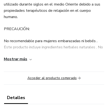
utilizado durante siglos en el medio Oriente debido a sus
propiedades terapéuticos de relajación en el cuerpo
humano.
PRECAUCIÓN:
No recomendable para mujeres embarazadas ni bebés .
Este producto incluye ingredientes herbales naturales . No
consumir si el sellado esta roto o el producto está dañado
Mostrar más
. Es normal que se forme grumos después de la adicción
inicial de agua . Mescle bn para romper los grumos del
producto.
Acceder al producto comprado
VENTAJAS :
1: Práctico e instantáneo
Detalles