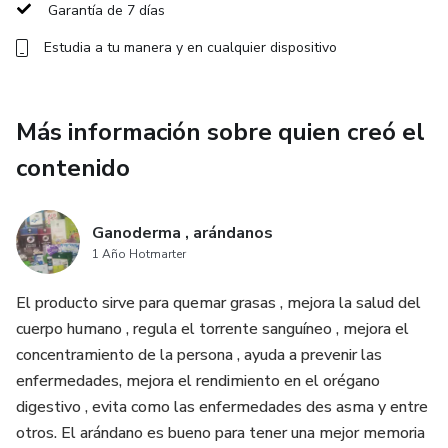
2: Fortalece al sistema inmunológico
Garantía de 7 días
Estudia a tu manera y en cualquier dispositivo
3: Ayuda la calida de la concentración y la calidad mental.
BENEFICIOS:
Más información sobre quien creó el
Reducción del estrés y la ansiedad:
contenido
Uno de los beneficios clave del Ashwaganda es su
capacidad para reducir el estrés y la ansiedad.
Ganoderma , arándanos
1 Año Hotmarter
Cuando se combina con el café , proporciona una sensación
El producto sirve para quemar grasas , mejora la salud del
de energía sostenible sin la estimulación excesiva.
cuerpo humano , regula el torrente sanguíneo , mejora el
MEJORA EL ENFOQUE Y LA CONCENTRACIÓN:
concentramiento de la persona , ayuda a prevenir las
enfermedades, mejora el rendimiento en el orégano
La cafeína del café Ashwaganda ayuda a mejorar el
digestivo , evita como las enfermedades des asma y entre
concentramiento y la claridad mental.
otros. El arándano es bueno para tener una mejor memoria