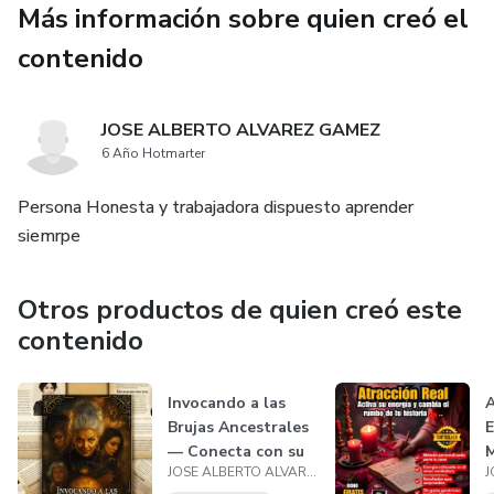
Más información sobre quien creó el
contenido
JOSE ALBERTO ALVAREZ GAMEZ
6 Año Hotmarter
Persona Honesta y trabajadora dispuesto aprender
siemrpe
Otros productos de quien creó este
contenido
Invocando a las
A
Brujas Ancestrales
E
— Conecta con su
M
JOSE ALBERTO ALVAREZ GAMEZ
Poder y...
S