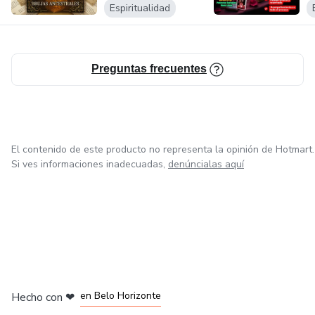
P
Espiritualidad
Preguntas frecuentes
El contenido de este producto no representa la opinión de Hotmart.
Si ves informaciones inadecuadas,
denúncialas aquí
en Ciudad de México
en Bogotá
en Amsterdam
en Madrid
en Belo Horizonte
Hecho con
❤