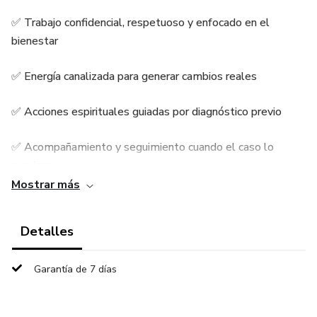
✅ Trabajo confidencial, respetuoso y enfocado en el
bienestar
✅ Energía canalizada para generar cambios reales
✅ Acciones espirituales guiadas por diagnóstico previo
✅ Acompañamiento y seguimiento cuando el caso lo
requiera
Mostrar más
💡 El valor de este servicio ha sido previamente acordado
contigo luego de una evaluación personalizada.
Detalles
Este espacio está habilitado exclusivamente para
Garantía de 7 días
confirmar tu solicitud y autorizar el inicio del proceso
acordado.