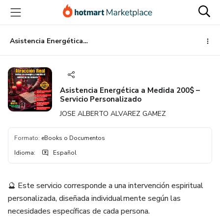
Ir
Ir
Ir
al
a
al
contenido
la
pie
principal
página
de
Asistencia Energética a Medida 200$ – Servicio Personalizado
de
página
pago
Asistencia Energética a Medida 200$ –
Servicio Personalizado
JOSE ALBERTO ALVAREZ GAMEZ
Formato
:
eBooks o Documentos
Idioma
:
Español
🔮 Este servicio corresponde a una intervención espiritual
personalizada, diseñada individualmente según las
necesidades específicas de cada persona.