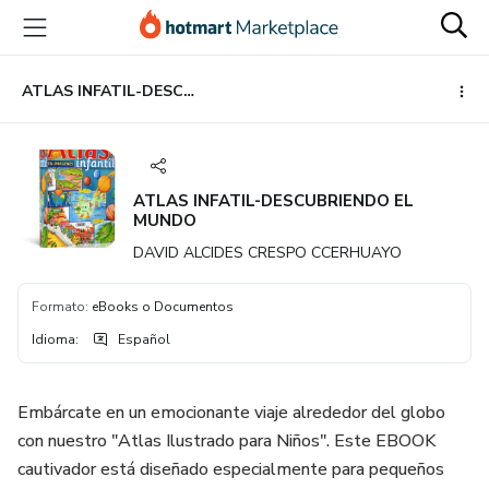
Ir
Ir
Ir
al
a
al
contenido
la
pie
principal
página
de
ATLAS INFATIL-DESCUBRIENDO EL MUNDO
de
página
pago
ATLAS INFATIL-DESCUBRIENDO EL
MUNDO
DAVID ALCIDES CRESPO CCERHUAYO
Formato
:
eBooks o Documentos
Idioma
:
Español
Embárcate en un emocionante viaje alrededor del globo
con nuestro "Atlas Ilustrado para Niños". Este EBOOK
cautivador está diseñado especialmente para pequeños