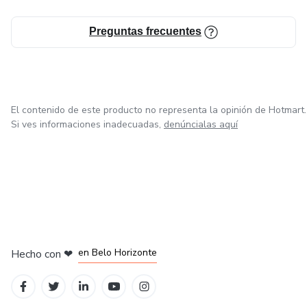
Preguntas frecuentes
El contenido de este producto no representa la opinión de Hotmart.
Si ves informaciones inadecuadas,
denúncialas aquí
en Ciudad de México
en Bogotá
en Amsterdam
en Madrid
en Belo Horizonte
Hecho con
❤