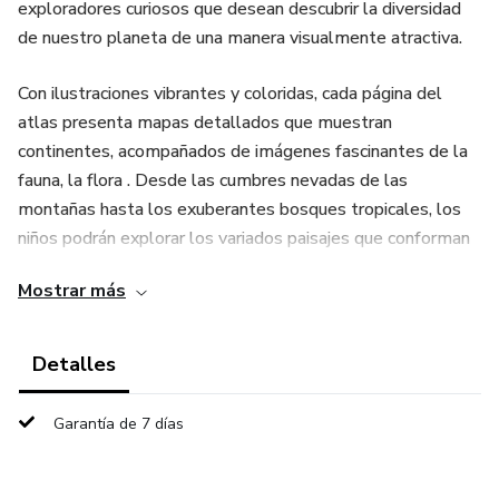
exploradores curiosos que desean descubrir la diversidad
de nuestro planeta de una manera visualmente atractiva.
Con ilustraciones vibrantes y coloridas, cada página del
atlas presenta mapas detallados que muestran
continentes, acompañados de imágenes fascinantes de la
fauna, la flora . Desde las cumbres nevadas de las
montañas hasta los exuberantes bosques tropicales, los
niños podrán explorar los variados paisajes que conforman
nuestro extraordinario mundo.
Mostrar más
-Además de las imágenes, el atlas incluye divertidos
datos curiosos, juegos interactivos y desafíos para
Detalles
mantener a los pequeños lectores comprometidos
mientras aprenden sobre geografía, Cada doble página es
Garantía de 7 días
una ventana a nuevas aventuras, ofreciendo a los niños una
oportunidad emocionante de aprender mientras se
sumergen en las maravillas de nuestro planeta.