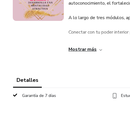
autoconocimiento, el fortalec
A lo largo de tres módulos, a
Conectar con tu poder interior 
Identificar y superar tus creen
Mostrar más
Fortalecer tu autoestima y cul
Este curso está diseñado esp
Detalles
emocionalmente, guiadas por un
ejercicios interactivos.
Garantía de 7 días
Estu
Además, contarás con mi aco
empoderadas como tú, que está
la disposición de trabajar en t