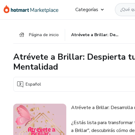
Ir
Ir
Ir
Categorías
al
a
al
contenido
la
pie
principal
página
de
Página de inicio
Atrévete a Brillar: Despierta tu Poder Interior y Transforma tu Mentalidad
de
página
pago
Atrévete a Brillar: Despierta t
Mentalidad
Español
Atrévete a Brillar: Desarrolla
¿Estás lista para transformar 
a Brillar", descubrirás cómo d