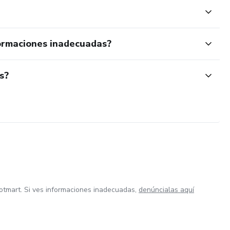
ormaciones inadecuadas?
s?
otmart. Si ves informaciones inadecuadas,
denúncialas aquí