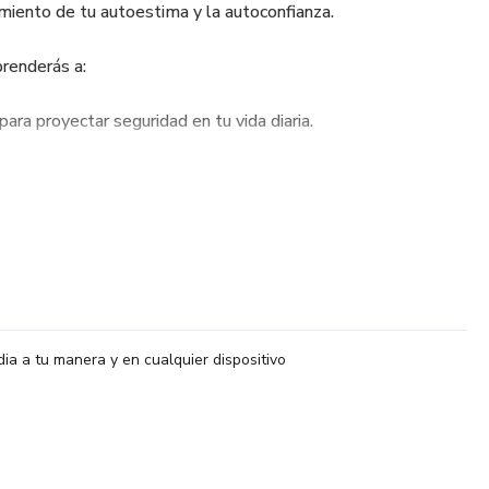
imiento de tu autoestima y la autoconfianza.
prenderás a:
para proyectar seguridad en tu vida diaria.
cias limitantes que frenan tu éxito.
tivar una mentalidad poderosa y atractiva.
ecialmente para mujeres que buscan crecer personal y
a serie de actividades prácticas, lecturas, reflexiones y
dia a tu manera y en cualquier dispositivo
mpañamiento y el de una comunidad de mujeres
n dispuestas a brillar. No necesitas experiencia previa, solo
i misma y desatar todo tu potencial.