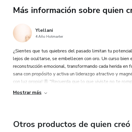
¡Inscríbete ahora y empieza a 
Más información sobre quien c
Ylellani
4 Año Hotmarter
¿Sientes que tus quiebres del pasado limitan tu potencial?
lejos de ocultarse, se embellecen con oro. Un curso bien el
reconstrucción emocional, transformando cada herida en fo
sana con propósito y activa un liderazgo atractivo y magnét
con luz propia! 🦋 "Recuerda que lo que viviste no te rompio
Mostrar más
Otros productos de quien creó