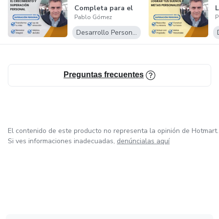
Completa para el
L
Pablo Gómez
P
Crecimiento y
y
Supe...
Desarrollo Personal
Preguntas frecuentes
El contenido de este producto no representa la opinión de Hotmart.
Si ves informaciones inadecuadas,
denúncialas aquí