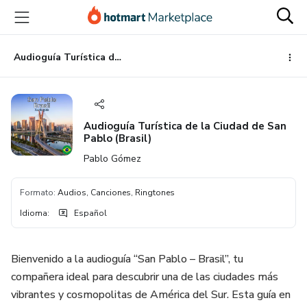
Ir
Ir
Ir
al
a
al
contenido
la
pie
principal
página
de
Audioguía Turística de la Ciudad de San Pablo (Brasil)
de
página
pago
Audioguía Turística de la Ciudad de San
Pablo (Brasil)
Pablo Gómez
Formato
:
Audios, Canciones, Ringtones
Idioma
:
Español
Bienvenido a la audioguía “San Pablo – Brasil”, tu
compañera ideal para descubrir una de las ciudades más
vibrantes y cosmopolitas de América del Sur. Esta guía en