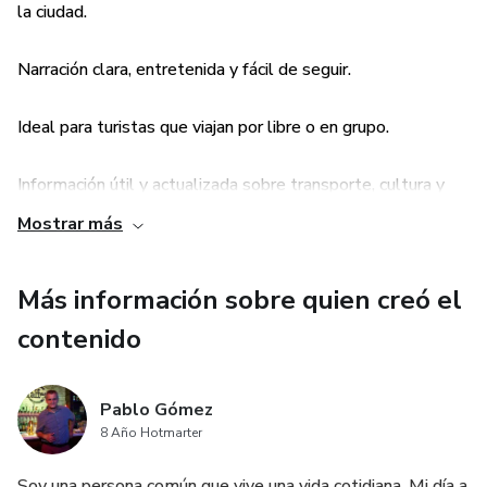
la ciudad.
Narración clara, entretenida y fácil de seguir.
Ideal para turistas que viajan por libre o en grupo.
Información útil y actualizada sobre transporte, cultura y
gastronomía.
Mostrar más
Ahorra tiempo planificando y evita tours costosos.
Más información sobre quien creó el
Compatible con cualquier dispositivo móvil.
contenido
Pablo Gómez
8 Año Hotmarter
Soy una persona común que vive una vida cotidiana. Mi día a