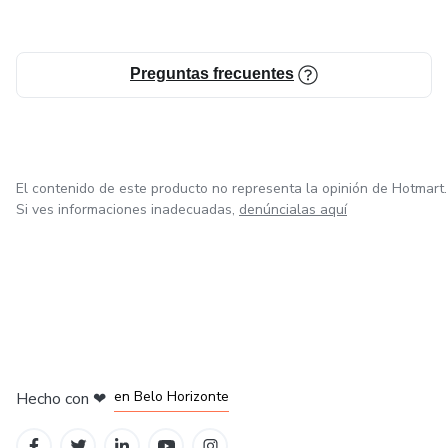
Preguntas frecuentes
El contenido de este producto no representa la opinión de Hotmart.
Si ves informaciones inadecuadas,
denúncialas aquí
en Ciudad de México
en Bogotá
en Amsterdam
en Madrid
en Belo Horizonte
Hecho con
❤