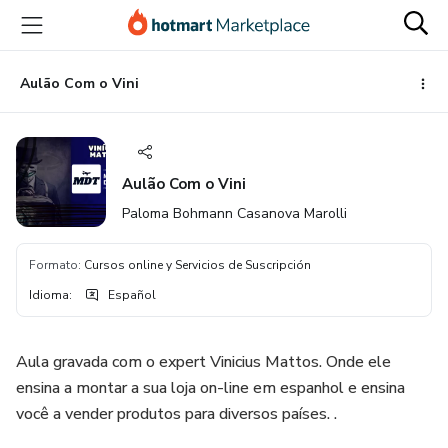
Ir
Ir
Ir
al
a
al
contenido
la
pie
principal
página
de
Aulão Com o Vini
de
página
pago
Aulão Com o Vini
Paloma Bohmann Casanova Marolli
Formato
:
Cursos online y Servicios de Suscripción
Idioma
:
Español
Aula gravada com o expert Vinicius Mattos. Onde ele
ensina a montar a sua loja on-line em espanhol e ensina
você a vender produtos para diversos países. .