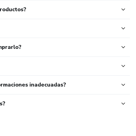
productos?
mprarlo?
ormaciones inadecuadas?
s?