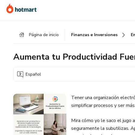
Ir
Ir
Ir
al
a
al
contenido
la
pie
principal
página
de
Página de inicio
Finanzas e Inversiones
E
de
página
pago
Aumenta tu Productividad Fuer
Español
Tener una organización electró
simplificar procesos y ser más 
Mira cómo yo le saco el jugo a
seguramente la subutilizas. A