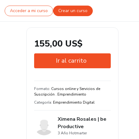
Acceder a mi curso
Crear un curso
155,00 US$
Ir al carrito
Garantía de 7 días
Certificado de conclusión
Formato
:
Cursos online y Servicios de
Suscripción . Emprendimiento
Estudia a tu manera y en cualquier
Categoría
:
Emprendimiento Digital
dispositivo
3 clase y 10 hora de contenido
Ximena Rosales | be
original
Productive
3 Año Hotmarter