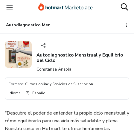
Ir
Ir
Ir
al
a
al
contenido
la
pie
principal
página
de
Autodiagnostico Menstrual y Equilibrio del Ciclo
de
página
pago
Autodiagnostico Menstrual y Equilibrio
del Ciclo
Constanza Anzola
Formato
:
Cursos online y Servicios de Suscripción
Idioma
:
Español
"Descubre el poder de entender tu propio ciclo menstrual y
cómo equilibrarlo para una vida más saludable y plena.
Nuestro curso en Hotmart te ofrece herramientas