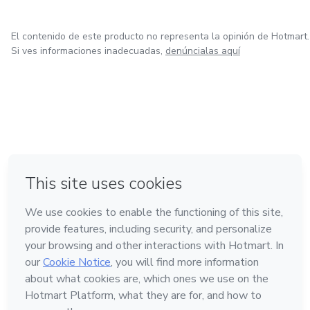
El contenido de este producto no representa la opinión de Hotmart.
Si ves informaciones inadecuadas,
denúncialas aquí
en Bogotá
en Amsterdam
en Madrid
en Ciudad de México
Hecho con
❤
en Belo Horizonte
Conoce Hotmart
Idioma