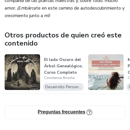
compañia de las plantas maestras y, sobre todo, mucho
amor. ¡Embárcate en este camino de autodescubrimiento y
crecimiento junto a mí!
Otros productos de quien creó este
contenido
El lado Oscuro del
Árbol Genealógico.
Curso Completo
C
Constanza Anzola
C
por RE-...
C
T
Desarrollo Personal
Preguntas frecuentes