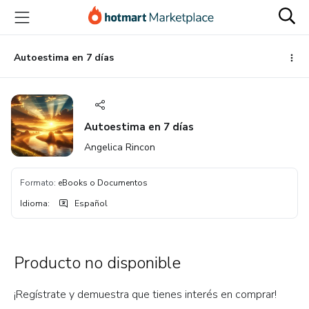
Ir
Ir
Ir
al
a
al
contenido
la
pie
principal
página
de
Autoestima en 7 días
de
página
pago
Autoestima en 7 días
Angelica Rincon
Formato
:
eBooks o Documentos
Idioma
:
Español
Producto no disponible
¡Regístrate y demuestra que tienes interés en comprar!