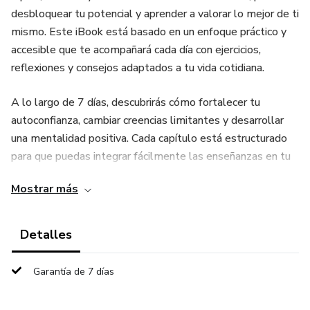
desbloquear tu potencial y aprender a valorar lo mejor de ti
mismo. Este iBook está basado en un enfoque práctico y
accesible que te acompañará cada día con ejercicios,
reflexiones y consejos adaptados a tu vida cotidiana.
A lo largo de 7 días, descubrirás cómo fortalecer tu
autoconfianza, cambiar creencias limitantes y desarrollar
una mentalidad positiva. Cada capítulo está estructurado
para que puedas integrar fácilmente las enseñanzas en tu
rutina, sin importar cuán ocupado sea tu día. Al final de la
Mostrar más
semana, experimentarás un cambio profundo en tu
percepción personal, aprendiendo a quererte y respetarte
incondicionalmente.
Detalles
El proceso comienza con la identificación de tus
Garantía de 7 días
pensamientos negativos y la comprensión de cómo
afectan tu bienestar emocional. El día 2 te introduce al