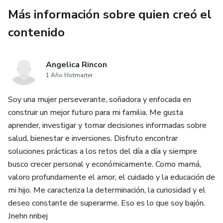
concepto de autocompasión, enseñándote a ser amable
Más información sobre quien creó el
contigo mismo y a perdonarte por tus errores. Al avanzar,
contenido
explorarás herramientas de gratitud y mindfulness que te
permitirán cultivar una actitud positiva ante los retos de la
vida.
Angelica Rincon
1 Año Hotmarter
En el día 4, trabajarás en establecer límites saludables y
en aprender a decir "no" sin culpa. En el día 5, profundizarás
Soy una mujer perseverante, soñadora y enfocada en
en la importancia de la autoaceptación y el amor propio,
construir un mejor futuro para mi familia. Me gusta
liberándote de la necesidad de la validación externa. El
aprender, investigar y tomar decisiones informadas sobre
sexto día te enseñará a visualizar tu mejor versión,
salud, bienestar e inversiones. Disfruto encontrar
mientras que el séptimo día te impulsará a
soluciones prácticas a los retos del día a día y siempre
comprometerte con un estilo de vida más equilibrado y
busco crecer personal y económicamente. Como mamá,
consciente, que te permita mantener y seguir nutriendo tu
valoro profundamente el amor, el cuidado y la educación de
autoestima a largo plazo.
mi hijo. Me caracteriza la determinación, la curiosidad y el
deseo constante de superarme. Eso es lo que soy bajón.
Con este iBook, podrás transformar tu vida en tan solo 7
Jnehn nnbej