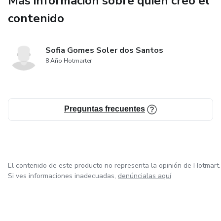
Más información sobre quien creó el
manera sencilla.
contenido
👉 Llévate ahora tu guía definitiva de automaquillaje y
transforma tu rutina de belleza con técnicas fáciles, rápidas
Sofia Gomes Soler dos Santos
y profesionales.
8 Año Hotmarter
Preguntas frecuentes
El contenido de este producto no representa la opinión de Hotmart.
Si ves informaciones inadecuadas,
denúncialas aquí