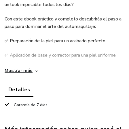
un look impecable todos los días?
Con este ebook práctico y completo descubrirás el paso a
paso para dominar el arte del automaquillaje:
✅ Preparación de la piel para un acabado perfecto
✅ Aplicación de base y corrector para una piel uniforme
✅ Técnicas de ojos y cejas que realzan tu mirada
Mostrar más
✅ Contorno, rubor e iluminador para definir tus facciones
Detalles
✅ Labios irresistibles como toque final
Garantía de 7 días
No importa si eres principiante o ya tienes experiencia: este
material fue creado para que cualquier persona pueda crear
looks naturales o sofisticados, resaltando su belleza de