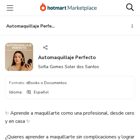
Ir
Ir
Ir
al
a
al
contenido
la
pie
principal
página
de
Automaquillaje Perfecto
de
página
pago
Automaquillaje Perfecto
Sofia Gomes Soler dos Santos
Formato
:
eBooks o Documentos
Idioma
:
Español
✨ Aprende a maquillarte como una profesional, desde cero
y en casa ✨
¿Quieres aprender a maquillarte sin complicaciones y lograr