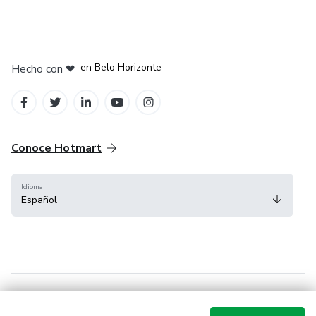
en Ciudad de México
en Bogotá
en Amsterdam
en Madrid
en Belo Horizonte
Hecho con
❤
Conoce Hotmart
Idioma
Español
FAQ
Términos
Privacidad
Cookies