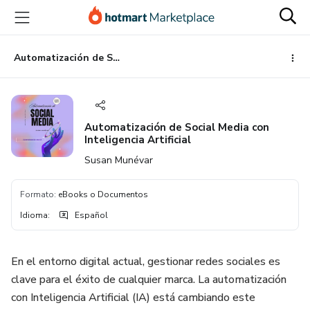
Ir
Ir
Ir
al
a
al
contenido
la
pie
principal
página
de
Automatización de Social Media con Inteligencia Artificial
de
página
pago
Automatización de Social Media con
Inteligencia Artificial
Susan Munévar
Formato
:
eBooks o Documentos
Idioma
:
Español
En el entorno digital actual, gestionar redes sociales es
clave para el éxito de cualquier marca. La automatización
con Inteligencia Artificial (IA) está cambiando este