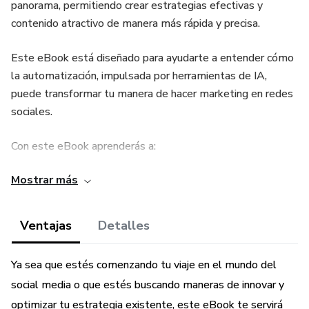
panorama, permitiendo crear estrategias efectivas y
contenido atractivo de manera más rápida y precisa.
Este eBook está diseñado para ayudarte a entender cómo
la automatización, impulsada por herramientas de IA,
puede transformar tu manera de hacer marketing en redes
sociales.
Con este eBook aprenderás a:
Mostrar más
- Definir Estrategias de Social Media Automatizadas:
Descubrirás cómo estructurar estrategias alineadas con los
objetivos de tu marca utilizando IA, logrando coherencia y
Ventajas
Detalles
enfoque sin la necesidad de largas horas de planificación
manual.
Ya sea que estés comenzando tu viaje en el mundo del
social media o que estés buscando maneras de innovar y
- Crear Contenidos Eficaces y Relevantes: Explora cómo
generar copys, ideas para gráficos y otros contenidos que
optimizar tu estrategia existente, este eBook te servirá