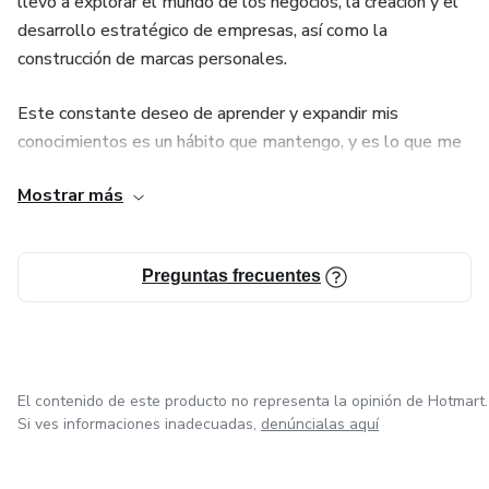
llevó a explorar el mundo de los negocios, la creación y el
desarrollo estratégico de empresas, así como la
construcción de marcas personales.
Este constante deseo de aprender y expandir mis
conocimientos es un hábito que mantengo, y es lo que me
permite ofrecerte las herramientas más efectivas para
Mostrar más
transformar tus ideas en realidades impactantes.
Mi enfoque está en guiar y apoyar en la realización de
Preguntas frecuentes
sueños empresariales, profesionales y personales,
buscando siempre crear una base sólida necesaria para
hacer crecer marcas y empresas apuntando a la relevancia,
a ese momento en el que tu público piense en una
necesidad y sepa que contigo tiene la respuesta.
El contenido de este producto no representa la opinión de Hotmart.
Si ves informaciones inadecuadas,
denúncialas aquí
Con atención al detalle y un análisis profundo de lo que tu
marca necesita, trabajo contigo para establecer metas