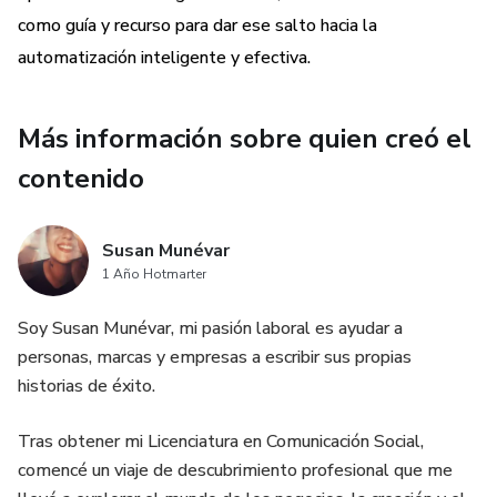
resuenen con tu audiencia, todo a través de la IA,
como guía y recurso para dar ese salto hacia la
manteniendo siempre el tono y la voz de tu marca.
automatización inteligente y efectiva.
- Optimizar y Personalizar en Tiempo Real: Conocerás
Más información sobre quien creó el
técnicas para ajustar y perfeccionar tus contenidos y
estrategias con feedback continuo y análisis
contenido
automatizados, asegurando que siempre estés un paso
adelante.
Susan Munévar
Al final de este eBook, no solo habrás aprendido a
1 Año Hotmarter
automatizar tus estrategias de Social Media, sino que
Soy Susan Munévar, mi pasión laboral es ayudar a
también contarás con las herramientas necesarias para
personas, marcas y empresas a escribir sus propias
crear una base de contenido robusta, atractiva y siempre
historias de éxito.
alineada con lo que tu audiencia realmente desea ver.
Tras obtener mi Licenciatura en Comunicación Social,
comencé un viaje de descubrimiento profesional que me