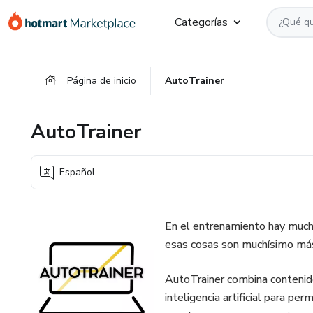
Ir
Ir
Ir
Categorías
al
a
al
contenido
la
pie
principal
página
de
Página de inicio
AutoTrainer
de
página
pago
AutoTrainer
Español
En el entrenamiento hay much
esas cosas son muchísimo más
AutoTrainer combina contenid
inteligencia artificial para pe