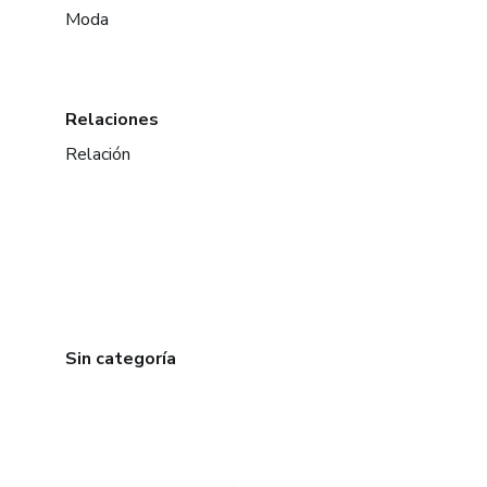
Moda
Relaciones
Relación
Sin categoría
en Ciudad de México
en Bogotá
en Amsterdam
en Madrid