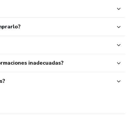
mprarlo?
ormaciones inadecuadas?
s?