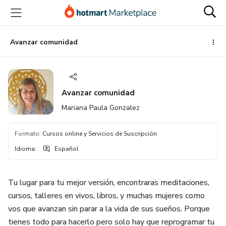
Ir
Ir
Ir
al
a
al
contenido
la
pie
principal
página
de
Avanzar comunidad
de
página
pago
Avanzar comunidad
Mariana Paula Gonzalez
Formato
:
Cursos online y Servicios de Suscripción
Idioma
:
Español
Tu lugar para tu mejor versión, encontraras meditaciones,
cursos, talleres en vivos, libros, y muchas mujeres como
vos que avanzan sin parar a la vida de sus sueños. Porque
tienes todo para hacerlo pero solo hay que reprogramar tu