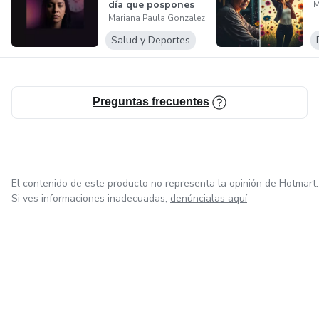
día que pospones
M
Mariana Paula Gonzalez
pierdes tiempo,...
Salud y Deportes
Preguntas frecuentes
El contenido de este producto no representa la opinión de Hotmart.
Si ves informaciones inadecuadas,
denúncialas aquí
en Ciudad de México
en Bogotá
en Amsterdam
en Madrid