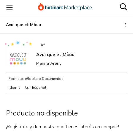
Ir
Ir
Ir
al
a
al
contenido
la
pie
principal
página
de
Avui que et Mòuu
de
página
pago
Avui que et Mòuu
Marina Areny
Formato
:
eBooks o Documentos
Idioma
:
Español
Producto no disponible
¡Regístrate y demuestra que tienes interés en comprar!