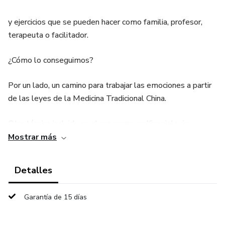
y ejercicios que se pueden hacer como familia, profesor,
terapeuta o facilitador.
¿Cómo lo conseguimos?
Por un lado, un camino para trabajar las emociones a partir
de las leyes de la Medicina Tradicional China.
Otra técnica incluida en el programa es Kinesiologia
educativa.
Mostrar más
En el bloque de neuropsicología encontramos la
Detalles
estimulación cognitiva. Son
Garantía de 15 días
un conjunto de técnicas y actividades