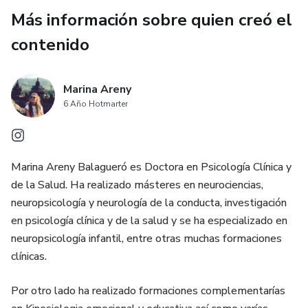
que se dirigen a estimular y mantener el
Más información sobre quien creó el
funcionamiento cognitivo, o aumentar al
contenido
máximo el rendimiento cognitivo, siempre
Marina Areny
actuando sobre aquellas capacidades y
6 Año Hotmarter
habilidades que se encuentran en un nivel
Marina Areny Balagueró es Doctora en Psicología Clínica y
todavía normal.
de la Salud. Ha realizado másteres en neurociencias,
neuropsicología y neurología de la conducta, investigación
Dentro de el apartado de psicología clínica, encontramos,
en psicología clínica y de la salud y se ha especializado en
inteligencia emocional,
neuropsicología infantil, entre otras muchas formaciones
clínicas.
mindfuless y mantras.
Por otro lado ha realizado formaciones complementarías
La Inteligencia Emocional es una idea que nos permite