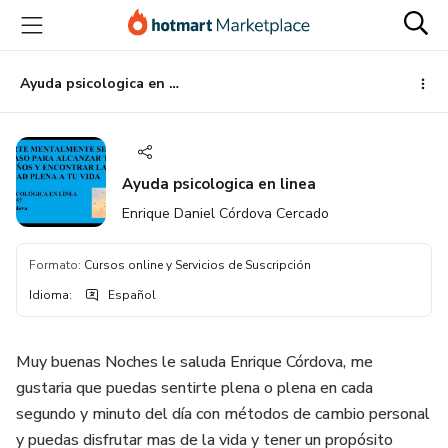
Ir
Ir
Ir
al
a
al
contenido
la
pie
principal
página
de
Ayuda psicologica en linea
de
página
pago
Ayuda psicologica en linea
Enrique Daniel Córdova Cercado
Formato
:
Cursos online y Servicios de Suscripción
Idioma
:
Español
Muy buenas Noches le saluda Enrique Córdova, me
gustaria que puedas sentirte plena o plena en cada
segundo y minuto del día con métodos de cambio personal
y puedas disfrutar mas de la vida y tener un propósito