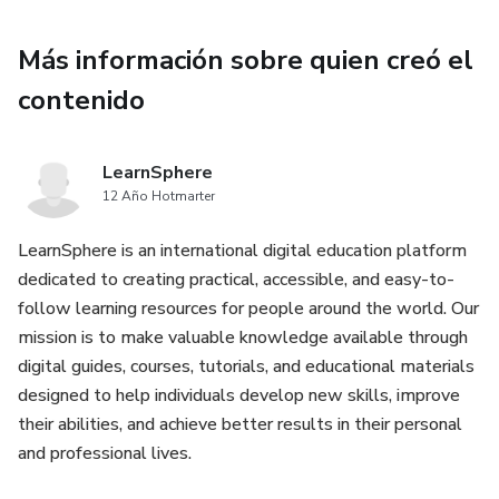
Para personas que aman el arte hecho a mano
Más información sobre quien creó el
contenido
Para quienes desean crear piezas decorativas y funcionales
Para emprendedores creativos que quieren vender con más
LearnSphere
impacto
12 Año Hotmarter
Para quienes buscan una actividad relajante, artística y
LearnSphere is an international digital education platform
accesible
dedicated to creating practical, accessible, and easy-to-
follow learning resources for people around the world. Our
mission is to make valuable knowledge available through
digital guides, courses, tutorials, and educational materials
designed to help individuals develop new skills, improve
their abilities, and achieve better results in their personal
and professional lives.