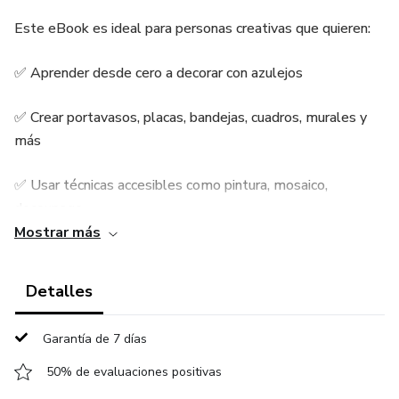
Este eBook es ideal para personas creativas que quieren:
✅ Aprender desde cero a decorar con azulejos
✅ Crear portavasos, placas, bandejas, cuadros, murales y
más
✅ Usar técnicas accesibles como pintura, mosaico,
decoupage
Mostrar más
✅ Transformar su creatividad en decoración o en un
pequeño emprendimiento
Detalles
No necesitas experiencia previa, solo ganas de explorar,
Garantía de 7 días
experimentar y expresarte a través del arte cerámico 🧡
50% de evaluaciones positivas
💡 ¿Para quién es esta guía?