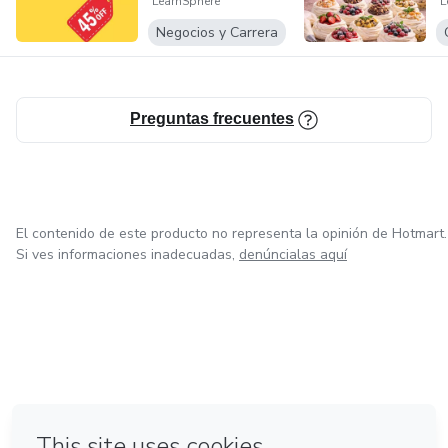
LearnSphere
L
Y
C
Negocios y Carrera
Preguntas frecuentes
El contenido de este producto no representa la opinión de Hotmart.
Si ves informaciones inadecuadas,
denúncialas aquí
en Bogotá
Hecho con
❤