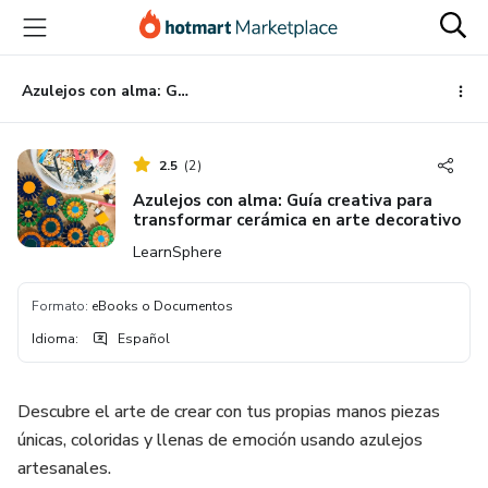
Ir
Ir
Ir
al
a
al
contenido
la
pie
principal
página
de
Azulejos con alma: Guía creativa para transformar cerámica en arte decorativo
de
página
pago
2.5
(
2
)
Azulejos con alma: Guía creativa para
transformar cerámica en arte decorativo
LearnSphere
Formato
:
eBooks o Documentos
Idioma
:
Español
Descubre el arte de crear con tus propias manos piezas
únicas, coloridas y llenas de emoción usando azulejos
artesanales.