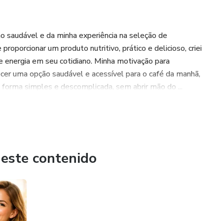
o saudável e da minha experiência na seleção de
proporcionar um produto nutritivo, prático e delicioso, criei
energia em seu cotidiano. Minha motivação para
cer uma opção saudável e acessível para o café da manhã,
forma simples e descomplicada, sem abrir mão do ...
 este contenido