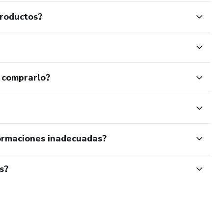
productos?
 comprarlo?
ormaciones inadecuadas?
s?