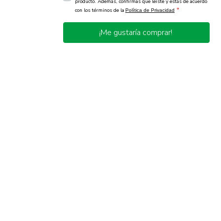
producto. Además, confirmas que leíste y estás de acuerdo
*
con los términos de la
Política de Privacidad
¡Me gustaría comprar!