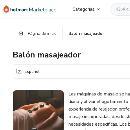
Ir
Ir
Ir
Categorías
al
a
al
contenido
la
pie
principal
página
de
Página de inicio
Balón masajeador
de
página
pago
Balón masajeador
Español
Las máquinas de masaje se han
diario y aliviar el agotamient
experiencia de relajación prof
masaje incorporadas, desde sh
necesidades específicas. Los b