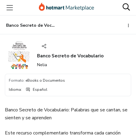
Ir
Ir
Ir
al
a
al
contenido
la
pie
principal
página
de
Banco Secreto de Vocabulario
de
página
pago
Banco Secreto de Vocabulario
Nelia
Formato
:
eBooks o Documentos
Idioma
:
Español
Banco Secreto de Vocabulario: Palabras que se cantan, se
sienten y se aprenden
Este recurso complementario transforma cada canción