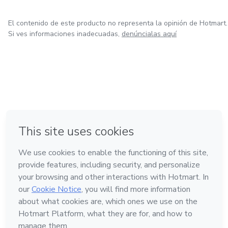
El contenido de este producto no representa la opinión de Hotmart.
Si ves informaciones inadecuadas,
denúncialas aquí
en Bogotá
en Amsterdam
en Madrid
en Ciudad de México
Hecho con
❤
en Belo Horizonte
Conoce Hotmart
Idioma
Español