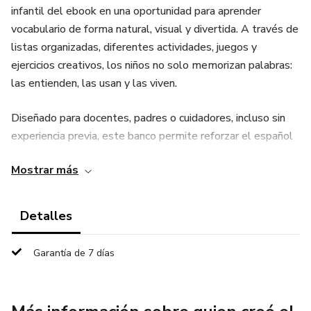
infantil del ebook en una oportunidad para aprender
vocabulario de forma natural, visual y divertida. A través de
listas organizadas, diferentes actividades, juegos y
ejercicios creativos, los niños no solo memorizan palabras:
las entienden, las usan y las viven.
Diseñado para docentes, padres o cuidadores, incluso sin
experiencia previa, este banco permite reforzar el español
como lengua de herencia o segunda lengua con métodos
Mostrar más
simples y emocionantes. Incluye ejercicios de dibujo, frases,
memoria visual y más.
Detalles
Ideal para acompañar el aprendizaje en casa o en el aula, es
una herramienta lista para usar, imprimir o adaptar. Porque
Garantía de 7 días
cuando una palabra se conecta con una canción, una imagen
y una emoción, se convierte en un recuerdo duradero.