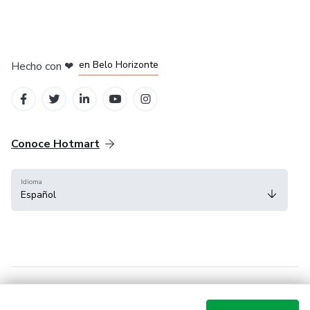
en Ciudad de México
en Bogotá
en Amsterdam
en Madrid
en Belo Horizonte
Hecho con
❤
Conoce Hotmart
Idioma
Español
FAQ
Términos
Privacidad
Cookies