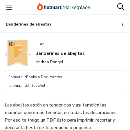
Ir
Ir
Ir
al
a
al
contenido
la
pie
principal
página
de
Banderines de abejitas
de
página
pago
Banderines de abejitas
Andrea Rangel
Formato
:
eBooks o Documentos
Idioma
:
Español
Las abejitas están en tendencias y así también las
mamitas queremos tenerlas en todas las decoraciones.
Por eso te traigo un PDF listo para imprimir, recortar y
decorar la fiesta de tu pequeño o pequeña.