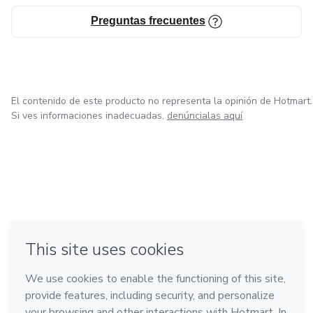
Preguntas frecuentes
El contenido de este producto no representa la opinión de Hotmart.
Si ves informaciones inadecuadas,
denúncialas aquí
en Ciudad de México
en Bogotá
en Amsterdam
en Madrid
en Belo Horizonte
Hecho con
❤