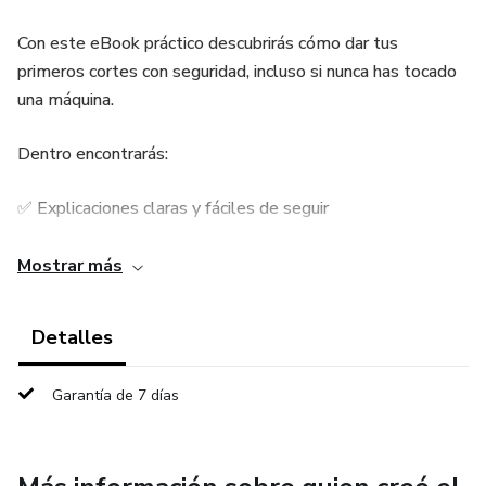
Con este eBook práctico descubrirás cómo dar tus
primeros cortes con seguridad, incluso si nunca has tocado
una máquina.
Dentro encontrarás:
✅ Explicaciones claras y fáciles de seguir
✅ Técnicas básicas para cortes, degradados y perfilados
Mostrar más
✅ Consejos sobre higiene, herramientas y marketing desde
Detalles
casa
Garantía de 7 días
✅ Errores comunes y cómo evitarlos
Con esta guía no necesitas pagar cursos caros ni tener
experiencia previa. Solo ganas de aprender y empezar a