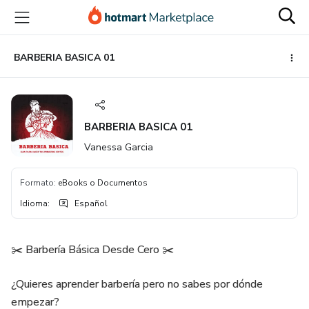
Ir
Ir
Ir
al
a
al
contenido
la
pie
principal
página
de
BARBERIA BASICA 01
de
página
pago
BARBERIA BASICA 01
Vanessa Garcia
Formato
:
eBooks o Documentos
Idioma
:
Español
✂️ Barbería Básica Desde Cero ✂️
¿Quieres aprender barbería pero no sabes por dónde
empezar?