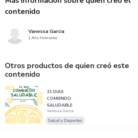
Más información sobre quien creó el
transformar tu futuro.
contenido
📥 Acceso inmediato en digital – léelo desde tu celular,
tablet o computadora y comienza hoy mismo.
Vanessa Garcia
1 Año Hotmarter
🔑 Conviértete en barbero desde casa, gana confianza y
empieza a generar ingresos con una habilidad rentable y en
demanda.
Otros productos de quien creó este
contenido
21 DIAS
COMIENDO
SALUDABLE
Vanessa Garcia
(WORKBOOK)
Salud y Deportes