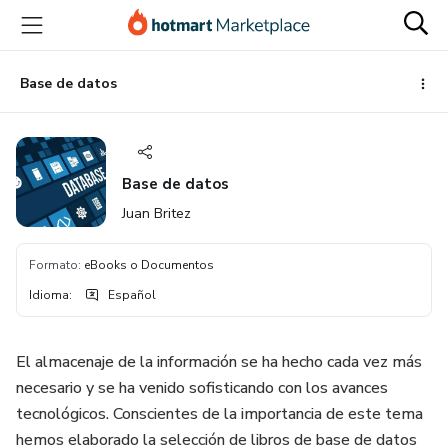
Ir
Ir
Ir
al
a
al
contenido
la
pie
principal
página
de
Base de datos
de
página
pago
Base de datos
Juan Britez
Formato
:
eBooks o Documentos
Idioma
:
Español
El almacenaje de la información se ha hecho cada vez más
necesario y se ha venido sofisticando con los avances
tecnológicos. Conscientes de la importancia de este tema
hemos elaborado la selección de libros de base de datos