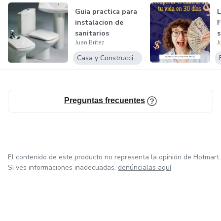
información muy especializada y/o técnica), de texto
Guia practica para
L
(incluyen textos históricos o documentales).
instalacion de
F
sanitarios
s
Juan Britez
J
r
Algunos ejemplos de bases de datos son las bibliotecas
Casa y Construcción
públicas, las guías telefónicas, los historiales clínicos o
médicos, los registros de transacciones comerciales, entre
otros.
Preguntas frecuentes
El contenido de este producto no representa la opinión de Hotmart.
Si ves informaciones inadecuadas,
denúncialas aquí