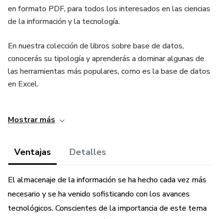
en formato PDF, para todos los interesados en las ciencias
de la información y la tecnología.
En nuestra colección de libros sobre base de datos,
conocerás su tipología y aprenderás a dominar algunas de
las herramientas más populares, como es la base de datos
en Excel.
Hoy en día no se puede negar la importancia que tiene
Mostrar más
este recurso para organizaciones tanto públicas como
privadas. La información es infinita en los tiempos que
corren, poder tener acceso a ella de manera organizada es
Ventajas
Detalles
de gran ayuda.
El almacenaje de la información se ha hecho cada vez más
Se puede definir una base de datos como un cúmulo de
necesario y se ha venido sofisticando con los avances
información ordenada de forma sistemática para su
tecnológicos. Conscientes de la importancia de este tema
posterior uso, recuperación, transmisión y análisis. Ella se