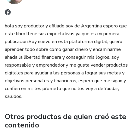
información ordenada de forma sistemática para su
públicas, las guías telefónicas, los historiales clínicos o
posterior uso, recuperación, transmisión y análisis. Ella se
médicos, los registros de transacciones comerciales, entre
crea por la necesidad de preservar la información a través
otros.
hola soy productor y afiliado soy de Argentina espero que
del tiempo. Existen muchos tipos de bases de datos, entre
este libro llene sus expectativas ya que es mi primera
las que podemos mencionar:
publicacion.Soy nuevo en esta plataforma digital, quiero
aprender todo sobre como ganar dinero y encaminarme
De acuerdo con los procesos de preservación, estáticas
ahacia la libertad financiera y conseguir mis logros, soy
(son de lectura, la información puede ser extraída, pero no
responsable y emprendedor y me gusta vender productos
modificada), dinámicas (manejan consultas, reorganización,
digitales para ayudar a las personas a lograr sus metas y
actualizaciones, adición y eliminación de la información).
objetivos personales y financieros, espero que me sigan y
confien en mi, les prometo que no los voy a defraudar,
De acuerdo con su contenido: bibliográficas (constituida por
saludos.
material de estudio y lectura, ordenado a partir de los
datos del autor, editorial, año de publicación, entre otros.)
Otros productos de quien creó este
directorios (se trata de listados con una gran cantidad de
contenido
datos personalizados), especializados (contiene