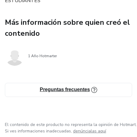
ESTUDIANTES
las bases del análisis clínico, sino que también estimula el
pensamiento crítico y la precisión diagnóstica, preparando
al lector para enfrentar los desafíos del entorno
Más información sobre quien creó el
profesional con seguridad y conocimiento.
contenido
1 Año Hotmarter
Preguntas frecuentes
El contenido de este producto no representa la opinión de Hotmart.
Si ves informaciones inadecuadas,
denúncialas aquí