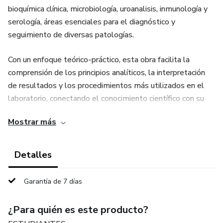
bioquímica clínica, microbiología, uroanalisis, inmunología y
serología, áreas esenciales para el diagnóstico y
seguimiento de diversas patologías.
Con un enfoque teórico-práctico, esta obra facilita la
comprensión de los principios analíticos, la interpretación
de resultados y los procedimientos más utilizados en el
laboratorio, conectando el conocimiento científico con su
aplicación clínica.
Mostrar más
Incluye esquemas explicativos, parámetros de referencia,
consejos técnicos y advertencias sobre errores comunes, lo
Detalles
que convierte a este libro en una herramienta indispensable
tanto para el estudio como para la práctica diaria en el
Garantía de 7 días
laboratorio.
¿Para quién es este producto?
"Fundamentos del Laboratorio Clínico" no solo proporciona