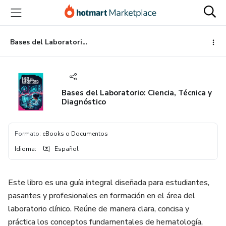
Ir
Ir
Ir
al
a
al
contenido
la
pie
principal
página
de
Bases del Laboratorio: Ciencia, Técnica y Diagnóstico
de
página
pago
Bases del Laboratorio: Ciencia, Técnica y
Diagnóstico
Formato
:
eBooks o Documentos
Idioma
:
Español
Este libro es una guía integral diseñada para estudiantes,
pasantes y profesionales en formación en el área del
laboratorio clínico. Reúne de manera clara, concisa y
práctica los conceptos fundamentales de hematología,