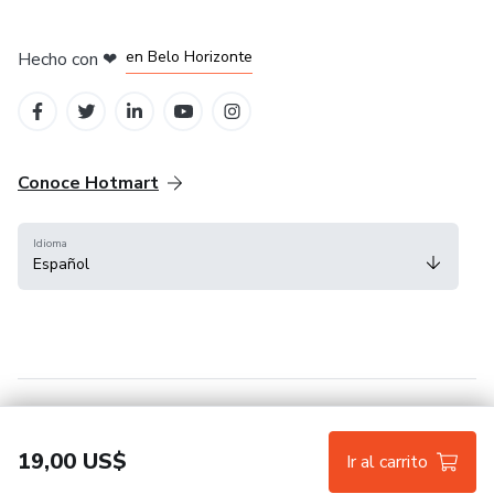
en Ciudad de México
en Bogotá
en Amsterdam
en Madrid
en Belo Horizonte
Hecho con
❤
Conoce Hotmart
Idioma
Español
FAQ
Términos
Privacidad
Cookies
19,00 US$
Ir al carrito
Hotmart — 2011-2026 © Todos los derechos reservados.