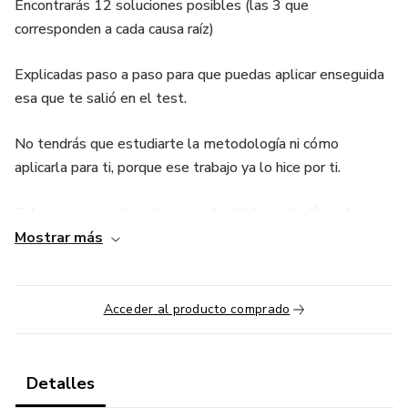
Encontrarás 12 soluciones posibles (las 3 que
corresponden a cada causa raíz)
Explicadas paso a paso para que puedas aplicar enseguida
esa que te salió en el test.
No tendrás que estudiarte la metodología ni cómo
aplicarla para ti, porque ese trabajo ya lo hice por ti.
Solo pasos simples, claros y adaptables a tu día real.
Mostrar más
Y si en el futuro, en otra situación en la que te sientas
estancada, descubres una nueva causa… aquí mismo
tendrás la solución lista para ti.
Acceder al producto comprado
Detalles