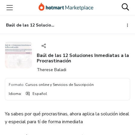
Ir
Ir
Ir
al
a
al
contenido
la
pie
principal
página
de
Baúl de las 12 Soluciones Inmediatas a la Procrastinación
de
página
pago
Baúl de las 12 Soluciones Inmediatas a la
Procrastinación
Therese Baladi
Formato
:
Cursos online y Servicios de Suscripción
Idioma
:
Español
Ya sabes por qué procrastinas, ahora aplica la solución ideal
y especial para tí de forma inmediata