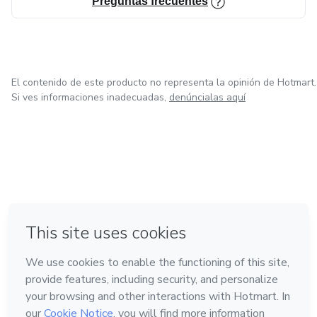
Preguntas frecuentes
El contenido de este producto no representa la opinión de Hotmart.
Si ves informaciones inadecuadas,
denúncialas aquí
en Bogotá
en Amsterdam
en Madrid
en Ciudad de México
Hecho con
❤
en Belo Horizonte
Conoce Hotmart