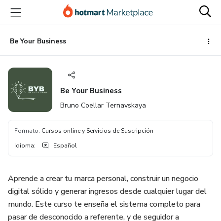
Ir
Ir
Ir
al
a
al
contenido
la
pie
principal
página
de
Be Your Business
de
página
pago
Be Your Business
Bruno Coellar Ternavskaya
Formato
:
Cursos online y Servicios de Suscripción
Idioma
:
Español
Aprende a crear tu marca personal, construir un negocio
digital sólido y generar ingresos desde cualquier lugar del
mundo. Este curso te enseña el sistema completo para
pasar de desconocido a referente, y de seguidor a