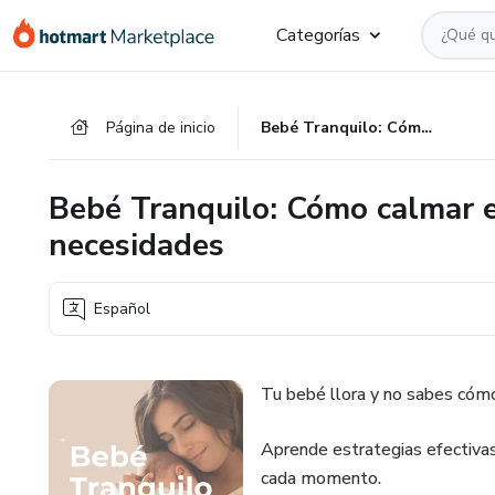
Ir
Ir
Ir
Categorías
al
a
al
contenido
la
pie
principal
página
de
Página de inicio
Bebé Tranquilo: Cómo calmar el llanto del bebé y entender sus necesidades
de
página
pago
Bebé Tranquilo: Cómo calmar e
necesidades
Español
Tu bebé llora y no sabes cóm
Aprende estrategias efectivas
cada momento.