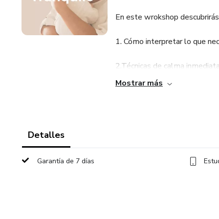
En este wrokshop descubrirás
1. Cómo interpretar lo que ne
2.Técnicas de calma inmediata
Mostrar más
Ideal para mamás recientes qu
bebé.
Detalles
Garantía de 7 días
Estu