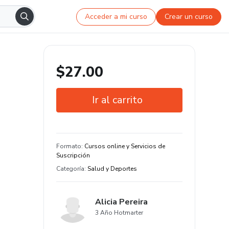
Acceder a mi curso
Crear un curso
$27.00
Ir al carrito
Garantía de 7 días
Estudia a tu manera y en cualquier
Formato
:
Cursos online y Servicios de
dispositivo
Suscripción
Categoría
:
Salud y Deportes
Alicia Pereira
3 Año Hotmarter