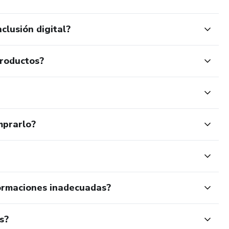
clusión digital?
productos?
mprarlo?
ormaciones inadecuadas?
s?