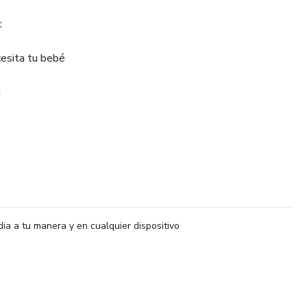
:
cesita tu bebé
.
e quieren sentirse seguras y tranquilas al acompañar a tu
dia a tu manera y en cualquier dispositivo