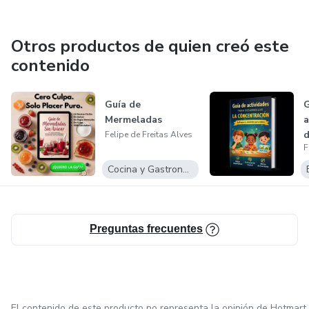
Otros productos de quien creó este
contenido
Guía de
G
Mermeladas
a
d
Felipe de Freitas Alves
F
c
Cocina y Gastronomía
Preguntas frecuentes
El contenido de este producto no representa la opinión de Hotmart.