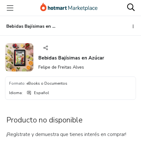
Ir
Ir
Ir
al
a
al
contenido
la
pie
principal
página
de
Bebidas Bajísimas en Azúcar
de
página
pago
Bebidas Bajísimas en Azúcar
Felipe de Freitas Alves
Formato
:
eBooks o Documentos
Idioma
:
Español
Producto no disponible
¡Regístrate y demuestra que tienes interés en comprar!