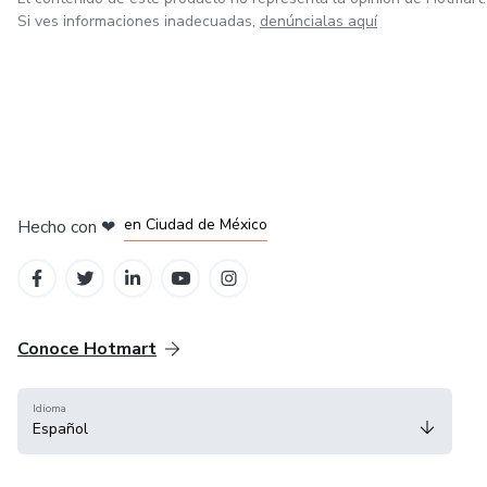
Si ves informaciones inadecuadas,
denúncialas aquí
en Bogotá
en Amsterdam
en Madrid
en Ciudad de México
Hecho con
❤
en Belo Horizonte
Conoce Hotmart
Idioma
Español