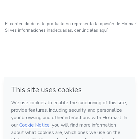
El contenido de este producto no representa la opinión de Hotmart.
Si ves informaciones inadecuadas,
denúncialas aquí
en Ciudad de México
en Bogotá
en Amsterdam
en Madrid
en Belo Horizonte
Hecho con
❤
Conoce Hotmart