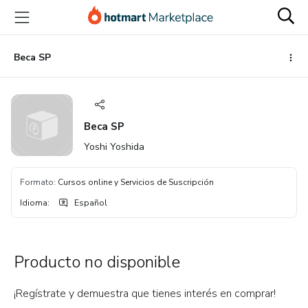
Ir
Ir
Ir
al
a
al
contenido
la
pie
principal
página
de
Beca SP
de
página
pago
Beca SP
Yoshi Yoshida
Formato
:
Cursos online y Servicios de Suscripción
Idioma
:
Español
Producto no disponible
¡Regístrate y demuestra que tienes interés en comprar!