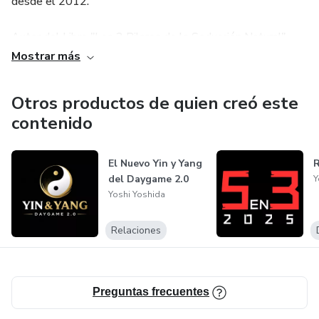
desde el 2012.
Autor del Libro "Los 3 Pilares de la Seducción Natural".
Mostrar más
Invitado en Biialab Perú para dar una conferencia magistral
de habilidades sociales.
Otros productos de quien creó este
contenido
Actualmente ayudando a miles de hombres de manera
virtual, en las ramas de citas, mensajes, seducción online y
abordajes en frío.
El Nuevo Yin y Yang
R
del Daygame 2.0
Y
Yoshi Yoshida
Relaciones
Preguntas frecuentes