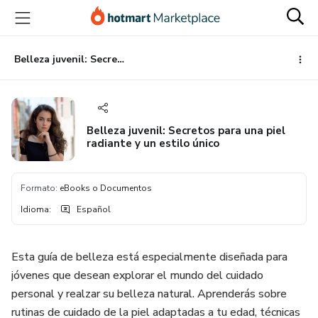
Ir
Ir
Ir
al
a
al
contenido
la
pie
principal
página
de
Belleza juvenil: Secretos para una piel radiante y un estilo único
de
página
pago
Belleza juvenil: Secretos para una piel
radiante y un estilo único
Formato
:
eBooks o Documentos
Idioma
:
Español
Esta guía de belleza está especialmente diseñada para
jóvenes que desean explorar el mundo del cuidado
personal y realzar su belleza natural. Aprenderás sobre
rutinas de cuidado de la piel adaptadas a tu edad, técnicas