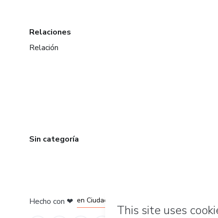
Relaciones
Relación
Sin categoría
en Bogotá
en Amsterdam
en Madrid
en Ciudad de México
Hecho con
❤
en Belo Horizonte