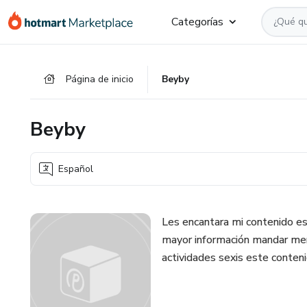
Ir
Ir
Ir
Categorías
al
a
al
contenido
la
pie
principal
página
de
Página de inicio
Beyby
de
página
pago
Beyby
Español
Les encantara mi contenido e
mayor información mandar men
actividades sexis este conteni