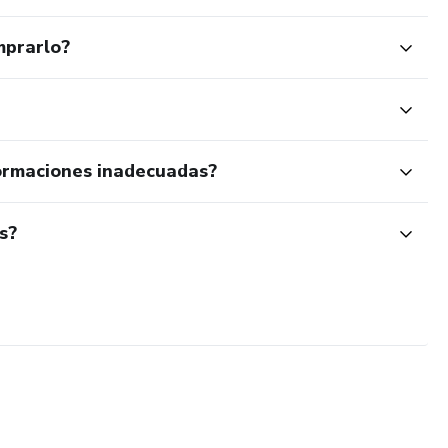
mprarlo?
ormaciones inadecuadas?
s?