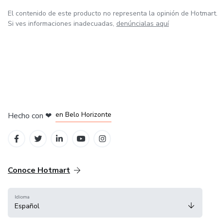
El contenido de este producto no representa la opinión de Hotmart.
Si ves informaciones inadecuadas,
denúncialas aquí
en Ciudad de México
en Bogotá
en Amsterdam
en Madrid
en Belo Horizonte
Hecho con
❤
Conoce Hotmart
Idioma
Español