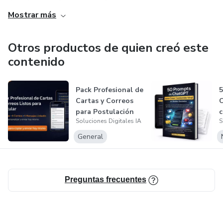
Mostrar más
Otros productos de quien creó este
contenido
Pack Profesional de
5
Cartas y Correos
para Postulación
c
Soluciones Digitales IA
S
Labora...
v
General
Preguntas frecuentes