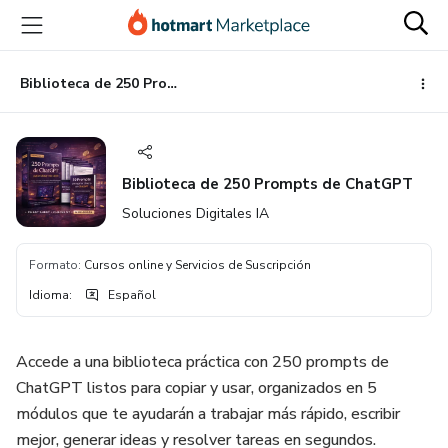
Ir
Ir
Ir
al
a
al
contenido
la
pie
principal
página
de
Biblioteca de 250 Prompts de ChatGPT
de
página
pago
Biblioteca de 250 Prompts de ChatGPT
Soluciones Digitales IA
Formato
:
Cursos online y Servicios de Suscripción
Idioma
:
Español
Accede a una biblioteca práctica con 250 prompts de
ChatGPT listos para copiar y usar, organizados en 5
módulos que te ayudarán a trabajar más rápido, escribir
mejor, generar ideas y resolver tareas en segundos.