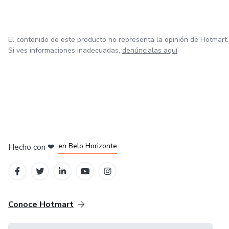
El contenido de este producto no representa la opinión de Hotmart.
Si ves informaciones inadecuadas,
denúncialas aquí
en Ciudad de México
en Bogotá
en Amsterdam
en Madrid
en Belo Horizonte
Hecho con
❤
Conoce Hotmart