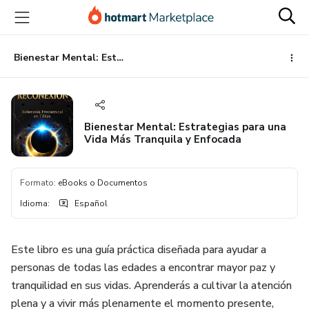
Ir
Ir
Ir
al
a
al
contenido
la
pie
principal
página
de
Bienestar Mental: Estrategias para una Vida Más Tranquila y Enfocada
de
página
pago
Bienestar Mental: Estrategias para una
Vida Más Tranquila y Enfocada
Formato
:
eBooks o Documentos
Idioma
:
Español
Este libro es una guía práctica diseñada para ayudar a
personas de todas las edades a encontrar mayor paz y
tranquilidad en sus vidas. Aprenderás a cultivar la atención
plena y a vivir más plenamente el momento presente,