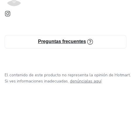
Preguntas frecuentes
El contenido de este producto no representa la opinión de Hotmart.
Si ves informaciones inadecuadas,
denúncialas aquí
en Ciudad de México
en Bogotá
en Amsterdam
en Madrid