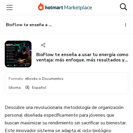
Ir
Ir
Ir
al
a
al
contenido
la
pie
principal
página
de
BioFlow te enseña a usar tu energía como ventaja: más enfoque, más resultados y cero burnout.
de
página
pago
BioFlow te enseña a usar tu energía como
ventaja: más enfoque, más resultados y
cero burnout.
Formato
:
eBooks o Documentos
Idioma
:
Español
Descubre una revolucionaria metodología de organización
personal diseñada específicamente para jóvenes que
buscan maximizar su rendimiento sin sacrificar su bienestar.
Este innovador sistema se adapta al ciclo biológico