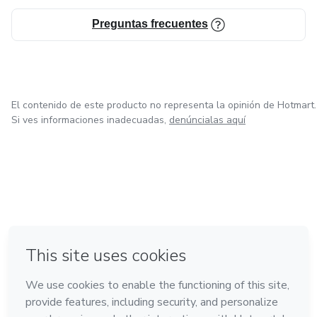
Preguntas frecuentes
El contenido de este producto no representa la opinión de Hotmart.
Si ves informaciones inadecuadas,
denúncialas aquí
en Ciudad de México
en Bogotá
en Amsterdam
en Madrid
en Belo Horizonte
Hecho con
❤