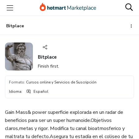
Ir
Ir
Ir
al
a
al
contenido
la
pie
principal
página
de
Bitplace
de
página
pago
Bitplace
Finish first.
Formato
:
Cursos online y Servicios de Suscripción
Idioma
:
Español
Gain Mass& power superficie explorada en un radar de
beneficios para ser un super humanoide.Objetivos
claros,metas y rigor. Modifica tu canal bioatmosferico y
maltrata tu defecto.Asegura tu estadía en el coliseo de tu