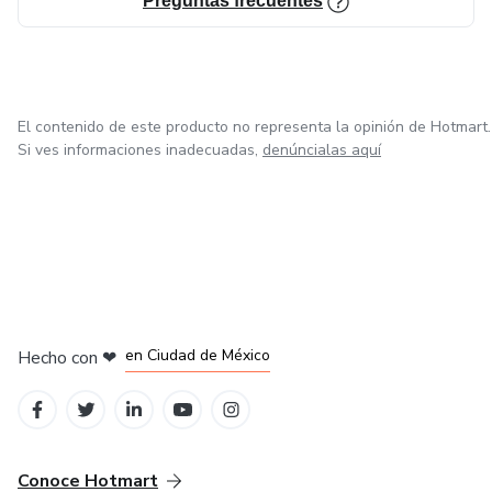
Preguntas frecuentes
El contenido de este producto no representa la opinión de Hotmart.
Si ves informaciones inadecuadas,
denúncialas aquí
en Bogotá
en Amsterdam
en Madrid
en Ciudad de México
Hecho con
❤
en Belo Horizonte
Conoce Hotmart