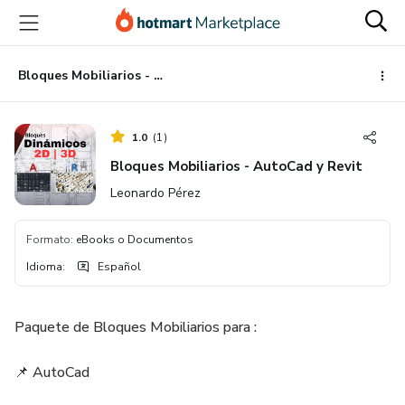
Ir
Ir
Ir
al
a
al
contenido
la
pie
principal
página
de
Bloques Mobiliarios - AutoCad y Revit
de
página
pago
1.0
(
1
)
Bloques Mobiliarios - AutoCad y Revit
Leonardo Pérez
Formato
:
eBooks o Documentos
Idioma
:
Español
Paquete de Bloques Mobiliarios para :
📌 AutoCad