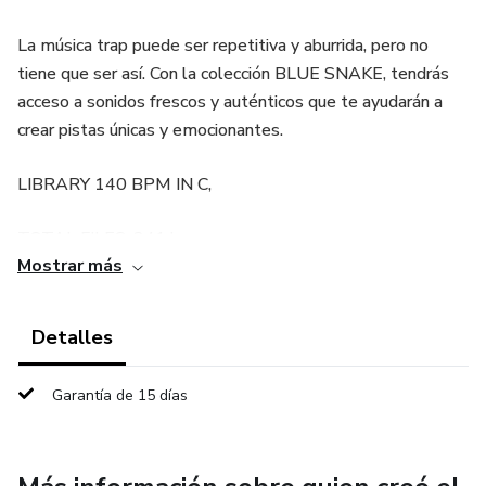
La música trap puede ser repetitiva y aburrida, pero no
tiene que ser así. Con la colección BLUE SNAKE, tendrás
acceso a sonidos frescos y auténticos que te ayudarán a
crear pistas únicas y emocionantes.
LIBRARY 140 BPM IN C,
TOTAL FILES, 241 loops
Mostrar más
345mb
Detalles
ONE SHOTS- BASS LOOPS-DRUM LOOPS-FX-MUSIC
LOOPS- PA_TRAP DEMOS _BEST SOUNDS +62 MB
Garantía de 15 días
89 LOOPS