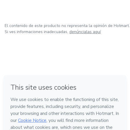
El contenido de este producto no representa la opinión de Hotmart.
Si ves informaciones inadecuadas,
denúncialas aquí
en Bogotá
en Amsterdam
en Madrid
en Ciudad de México
Hecho con
❤
en Belo Horizonte
Conoce Hotmart