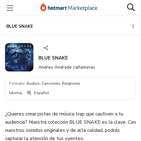
Ir
Ir
Ir
al
a
al
contenido
la
pie
principal
página
de
BLUE SNAKE
de
página
pago
BLUE SNAKE
Andreu Andrade cañameras
Formato
:
Audios, Canciones, Ringtones
Idioma
:
Español
¿Quieres crear pistas de música trap que cautiven a tu
audiencia? Nuestra colección BLUE SNAKE es la clave. Con
nuestros sonidos originales y de alta calidad, podrás
capturar la atención de tus oyentes.