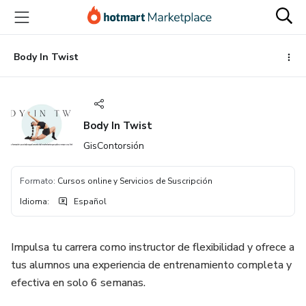
Ir
Ir
Ir
al
a
al
contenido
la
pie
principal
página
de
Body In Twist
de
página
pago
Body In Twist
GisContorsión
Formato
:
Cursos online y Servicios de Suscripción
Idioma
:
Español
Impulsa tu carrera como instructor de flexibilidad y ofrece a
tus alumnos una experiencia de entrenamiento completa y
efectiva en solo 6 semanas.