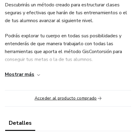
Descubrirás un método creado para estructurar clases
seguras y efectivas que harán de tus entrenamientos o el
de tus alumnos avanzar al siguiente nivel.
Podrás explorar tu cuerpo en todas sus posibilidades y
entenderás de que manera trabajarlo con todas las
herramientas que aporta el método GisContorsión para
conseguir tus metas o la de tus alumnos.
Mostrar más
Un método cuidado al más mínimo detalle seleccionando
lo mejor de las mejores disciplinas a través del trabajo
físico, mental y sobre todo técnico.
Acceder al producto comprado
Una formación para todo aquel amante del movimiento
que quiera romper sus límites.
Detalles