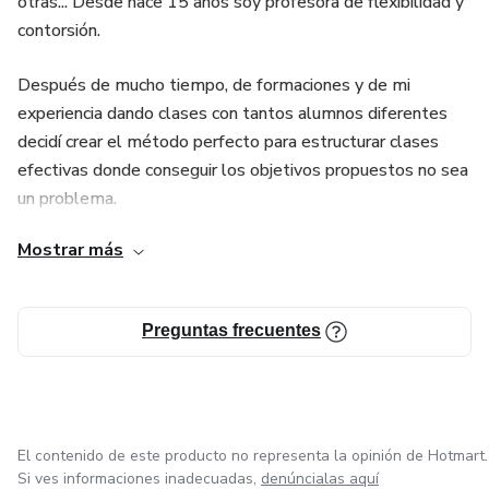
otras... Desde hace 15 años soy profesora de flexibilidad y
contorsión.
Después de mucho tiempo, de formaciones y de mi
experiencia dando clases con tantos alumnos diferentes
decidí crear el método perfecto para estructurar clases
efectivas donde conseguir los objetivos propuestos no sea
un problema.
Mostrar más
Un método que te ayudará a planificar tus entrenamientos
o las clases para tus alumnos de forma segura,
entendiendo el paso a paso, y haciendo que el alumno se
Preguntas frecuentes
sienta siempre motivado, alcanzando objetivos y haciendo
que no abandonen.
El contenido de este producto no representa la opinión de Hotmart.
Si ves informaciones inadecuadas,
denúncialas aquí