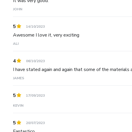
It was very good.
JOHN
5
14/10/2023
Awesome I love it, very exciting
ALI
4
06/10/2023
I have stated again and again that some of the materials a
JAMES
5
17/09/2023
KEVIN
5
20/07/2023
Fantastico