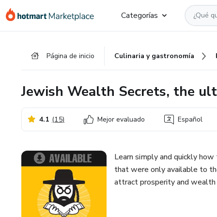
Ir
Ir
Ir
Categorías
al
a
al
contenido
la
pie
principal
página
de
Página de inicio
Culinaria y gastronomía
de
página
pago
Jewish Wealth Secrets, the ult
4.1
(
15
)
Mejor evaluado
Español
Learn simply and quickly how t
that were only available to th
attract prosperity and wealth i