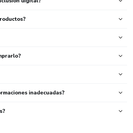
clusión digital?
productos?
mprarlo?
ormaciones inadecuadas?
s?