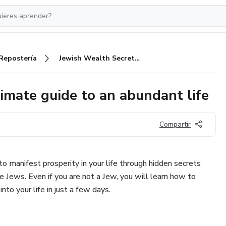
Repostería
Jewish Wealth Secrets, the ultimate guide to an abundant life
imate guide to an abundant life
Compartir
o manifest prosperity in your life through hidden secrets
e Jews. Even if you are not a Jew, you will learn how to
nto your life in just a few days.